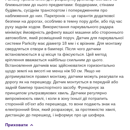
ближньогоми до нього предметами: бордюрами, стінами
будівель, сусіднім транспортом і попередженням про
наближення до них. Парктронік — це гарантія додаткової
безпеки на дорогах, особливо в темну пору доби, або під час
руху заднім ходом. Використання паркувального радара
мінімізує ймовірність дефекту вашої машини або стороннього
автомобіля, який розміщений поруч. Датчик для паркувальної
системи Parkcity має діаметр 18 мм і є врізним. Для монтажу
свердляться отвори в бампері. Після чого датчики
встановлюються в ці місця та фіксуються. Цей метод
кріплення вважається найбільш схильним до цього.
Встановлення датчиків має здійснюватися горизонтально
щодо землі на висоті не менш ніж 50 см. Якщо не
дотримуватися правил монтажу, датчики можуть реагувати на
дорогу як на перешкоду. Датчик монтується в передній або
задній бампер транспортного засобу. Функціонує за
принципом ультразвукових хвиль. Датчики регулярно
випромінюють хвилі, і коли в зону їхньої дії потрапить
сторонній об'єкт або перешкода, то вони подають знак на
електронний блок, який розраховує, за протяжністю хвилі,
дистанцію до перешкод, і інформує про це шофера.
Приховати