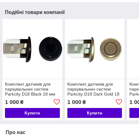
Подібні товари компанії
Комплект датчиків для
Комплект датчиків для
Комп
паркувальних систем
паркувальних систем
парк
Parkcity D18 Black 18 мм
Parkcity D18 Dark Gold 18
Park
(4 шт./комплект)
мм (4 шт./комплект)
мм (
1 000
1 000
1 0
₴
₴
Купити
Купити
Про нас