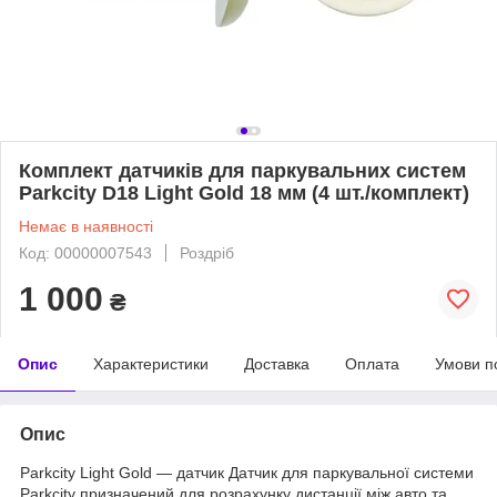
Комплект датчиків для паркувальних систем
Parkcity D18 Light Gold 18 мм (4 шт./комплект)
Немає в наявності
Код: 00000007543
Роздріб
1 000
₴
Опис
Характеристики
Доставка
Оплата
Умови п
Опис
Parkcity Light Gold — датчик Датчик для паркувальної системи
Parkcity призначений для розрахунку дистанції між авто та