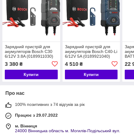
Зарядний пристрій для
Зарядний пристрій для
Заря
акумуляторів Bosch C30
акумуляторів Bosch C40-Li
акум
6/12V 3.8A (0189911030)
6/12V 5A (0189921040)
BAT
12/
3 380
4 510
22 
₴
₴
Купити
Купити
Про нас
100% позитивних з 74 відгуків за рік
Працює з 29.07.2022
м. Вінниця
24000 Вінницька область м. Могилів-Подільський вул.