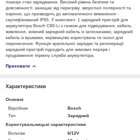
показує стан заряджання. Високий рівень безпеки та
довговічності: захищає від перегріву, зворотної полярності та
іскріння, що призводить до автоматичного вимкнення -
сертифікований IP65. У комплекті: 1 зарядний пристрій для
акумулятора Bosch C80-Li з гачком для підвішування, кабель
живлення, знімний зарядний кабель із затискачами, зарядний
кабель із вушками, керівництво користувача та чохол для
перенесення. Функція крапельної зарядки та регенерації:
зарядний пристрій підходить для зимових перерв і
продовження терміну служби акумулятора.
Приховати
Характеристики
Основні
Виробник
Bosch
Тип
Зарядний
Користувальницькі характеристики
Вольтаж
6/12V