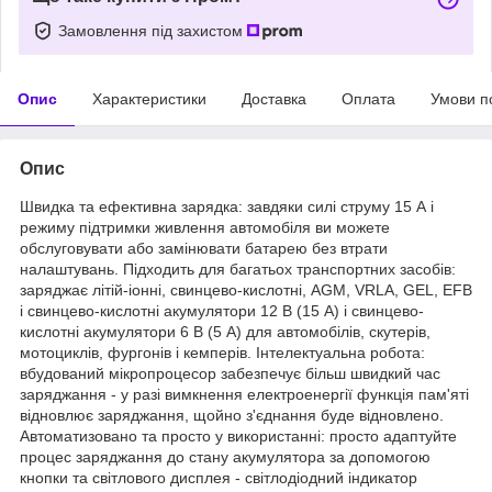
Замовлення під захистом
Опис
Характеристики
Доставка
Оплата
Умови п
Опис
Швидка та ефективна зарядка: завдяки силі струму 15 А і
режиму підтримки живлення автомобіля ви можете
обслуговувати або замінювати батарею без втрати
налаштувань. Підходить для багатьох транспортних засобів:
заряджає літій-іонні, свинцево-кислотні, AGM, VRLA, GEL, EFB
і свинцево-кислотні акумулятори 12 В (15 А) і свинцево-
кислотні акумулятори 6 В (5 А) для автомобілів, скутерів,
мотоциклів, фургонів і кемперів. Інтелектуальна робота:
вбудований мікропроцесор забезпечує більш швидкий час
заряджання - у разі вимкнення електроенергії функція пам'яті
відновлює заряджання, щойно з'єднання буде відновлено.
Автоматизовано та просто у використанні: просто адаптуйте
процес заряджання до стану акумулятора за допомогою
кнопки та світлового дисплея - світлодіодний індикатор