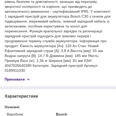
рівень безпеки та довговічності: захищає від перегріву,
зворотної полярності та іскріння, що призводить до
автоматичного вимкнення - сертифікований IP65. У комплекті:
1 зарядний пристрій для акумулятора Bosch C30 з гачком для
підвішування, мережевий кабель, знімний зарядний кабель із
затискачами, посібник користувача та чохол для
перенесення. Функція крапельної зарядки та регенерації:
зарядний пристрій підходить для зимових перерв і
продовження терміну служби акумулятора. Інформація про
продукт: Ємність акумулятора [Ач]: 120 Ач Стан: Новий
Ефективний зарядний струм [А]: 3,8 А Висота [мм]: 55 мм
Вхідна напруга [В]: 14,7 В Довжина [мм]: 185 мм Якість:
Преміум Вага (кг): 1,36 кг Ширина [мм]: 81 мм ЕАН:
4047026640380 Категорія: Зарядний пристрій Артикул:
0189911030
Приховати
Характеристики
Основні
Виробник
Bosch