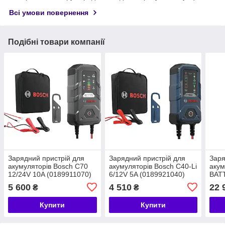
Всі умови повернення
Подібні товари компанії
Зарядний пристрій для
Зарядний пристрій для
Заря
акумуляторів Bosch C70
акумуляторів Bosch C40-Li
акум
12/24V 10A (0189911070)
6/12V 5A (0189921040)
BAT
12/
5 600
4 510
22 
₴
₴
Купити
Купити