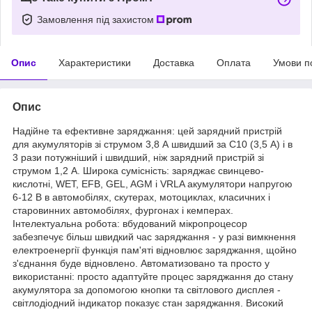
Замовлення під захистом
Опис
Характеристики
Доставка
Оплата
Умови п
Опис
Надійне та ефективне заряджання: цей зарядний пристрій
для акумуляторів зі струмом 3,8 А швидший за C10 (3,5 А) і в
3 рази потужніший і швидший, ніж зарядний пристрій зі
струмом 1,2 А. Широка сумісність: заряджає свинцево-
кислотні, WET, EFB, GEL, AGM і VRLA акумулятори напругою
6-12 В в автомобілях, скутерах, мотоциклах, класичних і
старовинних автомобілях, фургонах і кемперах.
Інтелектуальна робота: вбудований мікропроцесор
забезпечує більш швидкий час заряджання - у разі вимкнення
електроенергії функція пам'яті відновлює заряджання, щойно
з'єднання буде відновлено. Автоматизовано та просто у
використанні: просто адаптуйте процес заряджання до стану
акумулятора за допомогою кнопки та світлового дисплея -
світлодіодний індикатор показує стан заряджання. Високий