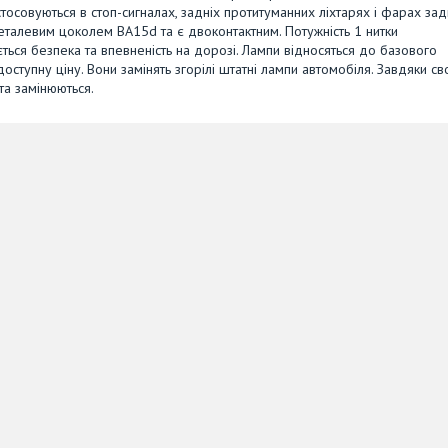
астосовуються в стоп-сигналах, задніх протитуманних ліхтарях і фарах за
металевим цоколем BA15d та є двоконтактним. Потужність 1 нитки
ється безпека та впевненість на дорозі. Лампи відносяться до базового
оступну ціну. Вони замінять згорілі штатні лампи автомобіля. Завдяки св
та замінюються.