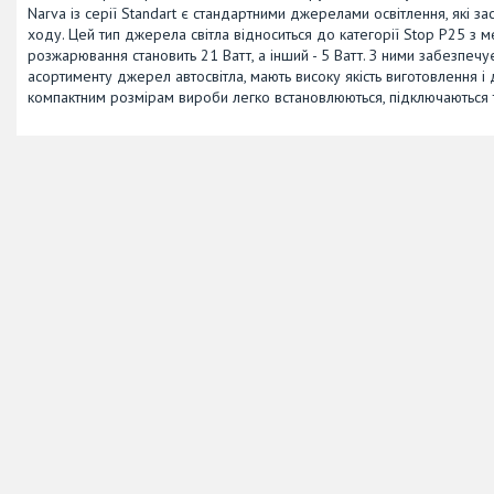
Narva із серії Standart є стандартними джерелами освітлення, які з
ходу. Цей тип джерела світла відноситься до категорії Stop P25 з 
розжарювання становить 21 Ватт, а інший - 5 Ватт. З ними забезпечу
асортименту джерел автосвітла, мають високу якість виготовлення і д
компактним розмірам вироби легко встановлюються, підключаються 