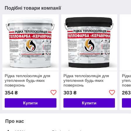
Подібні товари компанії
Рідка теплоізоляція для
Рідка теплоізоляція для
Рідк
утеплення будь-яких
утеплення будь-яких
утеп
поверхонь
поверхонь
пове
Теплофарбування
Теплофарбування
Теп
354
303
263
₴
₴
Керамічна *БІЛА 1л
Керамічна Чорна 1 л
Кера
Купити
Купити
Про нас