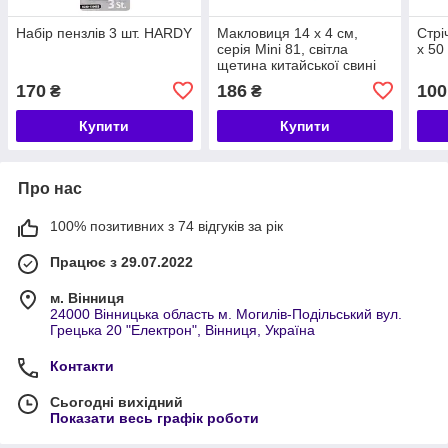
Набір пензлів 3 шт. HARDY
Макловиця 14 х 4 см,
Стрі
серія Mini 81, світла
х 5
щетина китайської свині
HARDY
170
186
100
₴
₴
Купити
Купити
Про нас
100% позитивних з 74 відгуків за рік
Працює з 29.07.2022
м. Вінниця
24000 Вінницька область м. Могилів-Подільський вул.
Грецька 20 "Електрон", Вінниця, Україна
Контакти
Сьогодні вихідний
Показати весь графік роботи