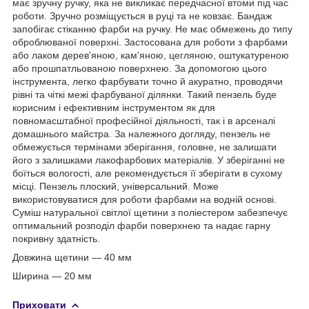
має зручну ручку, яка не викликає передчасної втоми під час
роботи. Зручно розміщується в руці та не ковзає. Бандаж
запобігає стіканню фарби на ручку. Не має обмежень до типу
оброблюваної поверхні. Застосована для роботи з фарбами
або лаком дерев'яною, кам'яною, цегляною, оштукатуреною
або прошпатльованою поверхнею. За допомогою цього
інструмента, легко фарбувати точно й акуратно, проводячи
рівні та чіткі межі фарбуваної ділянки. Такий пензель буде
корисним і ефективним інструментом як для
повномасштабної професійної діяльності, так і в арсеналі
домашнього майстра. За належного догляду, пензель не
обмежується термінами зберігання, головне, не залишати
його з залишками лакофарбових матеріалів. У зберіганні не
боїться вологості, але рекомендується її зберігати в сухому
місці. Пензель плоский, універсальний. Може
використовуватися для роботи фарбами на водній основі.
Суміш натуральної світлої щетини з поліестером забезпечує
оптимальний розподіл фарби поверхнею та надає гарну
покривну здатність.
Довжина щетини — 40 мм
Ширина — 20 мм
Приховати