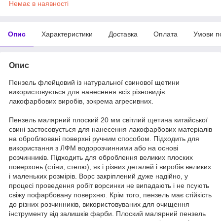
Немає в наявності
Опис
Характеристики
Доставка
Оплата
Умови п
Опис
Пензель флейцовий із натуральної свинової щетини
використовується для нанесення всіх різновидів
лакофарбових виробів, зокрема агресивних.
Пензель малярний плоский 20 мм світлий щетина китайської
свині застосовується для нанесення лакофарбових матеріалів
на оброблювані поверхні ручним способом. Підходить для
використання з ЛФМ водорозчинними або на основі
розчинників. Підходить для оброблення великих плоских
поверхонь (стіни, стелю), як і різних деталей і виробів великих
і маленьких розмірів. Ворс закріплений дуже надійно, у
процесі проведення робіт ворсинки не випадають і не псують
свіжу пофарбовану поверхню. Крім того, пензель має стійкість
до різних розчинників, використовуваних для очищення
інструменту від залишків фарби. Плоский малярний пензель