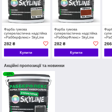
Фарба гумова
Фарба гумова
Фарб
супереластична надстійка
супереластична надстійка
супе
«Рабберфлекс» SkyLine
«РабберФлекс» SkyLine
«Раб
Сіро-бежева RAL 1019 1,2
Теракот RAL 8004 1,2 кг
Яскр
282
282
266
₴
₴
кг
5015
Купити
Купити
Акційні пропозиції та новинки
–10%