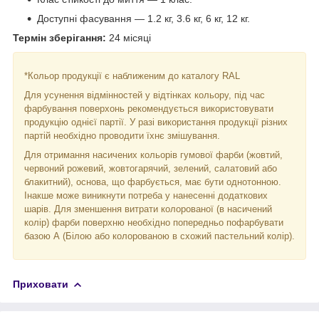
Доступні фасування — 1.2 кг, 3.6 кг, 6 кг, 12 кг.
Термін зберігання:
24 місяці
*Кольор продукції є наближеним до каталогу RAL
Для усунення відмінностей у відтінках кольору, під час
фарбування поверхонь рекомендується використовувати
продукцію однієї партії. У разі використання продукції різних
партій необхідно проводити їхнє змішування.
Для отримання насичених кольорів гумової фарби (жовтий,
червоний рожевий, жовтогарячий, зелений, салатовий або
блакитний), основа, що фарбується, має бути однотонною.
Інакше може виникнути потреба у нанесенні додаткових
шарів. Для зменшення витрати колорованої (в насичений
колір) фарби поверхню необхідно попередньо пофарбувати
базою А (Білою або колорованою в схожий пастельний колір).
Приховати