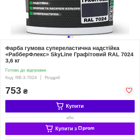
Фарба гумова супереластична надстійка
«РабберФлекс» SkyLine Графітовий RAL 7024
3,6 кг
Готово до відправки
Код: RB-3-7024
Роздріб
753
₴
Купити
або
Купити з