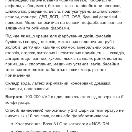
асфальт, азбоцемент, бетонні, газо- та пінобетони поверхні,
шлакоблок, ракушник, цегла, поштукатурені, зашпакльовані
основи, фанера, ДВП, ДСП, ЦСП, OSB, будь-які дерев'яні
поверхні. Може наноситися на основи, пофарбовані раніше
алкідними та олійними фарбами.
Підійде як ніщо краще для фарбування дахів, фасадів
будівель і споруд, цоколів, металевих водостічних труб і
жолобів, цегляних, кам'яних клямок, мінеральних основ,
стовпів, огорож, житлових і нежитлових приміщень — складів,
ангарів тощо; ванних, кухонь, льохів та інших різних вологих
приміщень; спортивних, медичних установ, залів, басейнів,
торгових комплексів та багатьох інших місць різного
призначення.
Склад:
вода, латекс акрилатний, консервант, домішки,
пігменти, наповнювачі.
Витрата:
100-200 г/м2 в один шар залежно від поверхні та її
конфігурації.
Спосіб нанесення:
наноситься у 2-3 шари за температур не
нижче ніж +10 пензлик, валик або фарборозпилювач.
Колерування: База А і С за каталогами NCSі RAL.
Клас стійкості до миття — 1 клас.