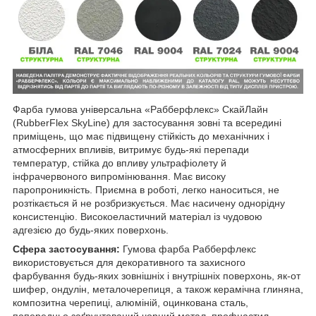
Фарба гумова універсальна «Рабберфлекс» СкайЛайн
(RubberFlex SkyLine) для застосування зовні та всередині
приміщень, що має підвищену стійкість до механічних і
атмосферних впливів, витримує будь-які перепади
температур, стійка до впливу ультрафіолету й
інфрачервоного випромінювання. Має високу
паропроникність. Приємна в роботі, легко наноситься, не
розтікається й не розбризкується. Має насичену однорідну
консистенцію. Високоеластичний матеріал із чудовою
адгезією до будь-яких поверхонь.
Сфера застосування:
Гумова фарба Рабберфлекс
використовується для декоративного та захисного
фарбування будь-яких зовнішніх і внутрішніх поверхонь, як-от
шифер, ондулін, металочерепиця, а також керамічна глиняна,
композитна черепиці, алюміній, оцинкована сталь,
попередньо заґрунтований чорний метал, профнастил,