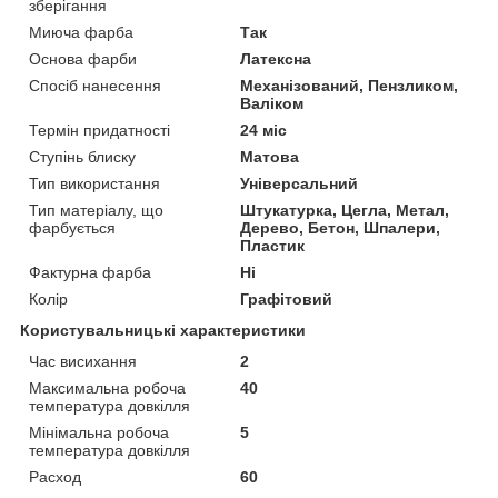
зберігання
Миюча фарба
Так
Основа фарби
Латексна
Спосіб нанесення
Механізований, Пензликом,
Валіком
Термін придатності
24 міс
Ступінь блиску
Матова
Тип використання
Універсальний
Тип матеріалу, що
Штукатурка, Цегла, Метал,
фарбується
Дерево, Бетон, Шпалери,
Пластик
Фактурна фарба
Ні
Колір
Графітовий
Користувальницькі характеристики
Час висихання
2
Максимальна робоча
40
температура довкілля
Мінімальна робоча
5
температура довкілля
Расход
60