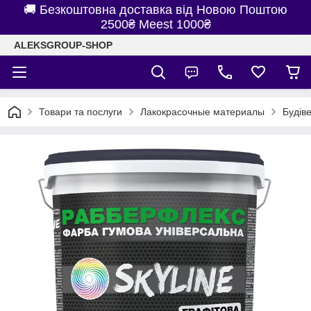
🚚 Безкоштовна доставка від Новою Поштою
2500₴ Meest 1000₴
ALEKSGROUP-SHOP
Товари та послуги
Лакокрасочные материалы
Будів