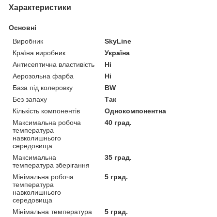
Характеристики
Основні
Виробник
SkyLine
Країна виробник
Україна
Антисептична властивість
Ні
Аерозольна фарба
Ні
База під колеровку
BW
Без запаху
Так
Кількість компонентів
Однокомпонентна
Максимальна робоча
40 град.
температура
навколишнього
середовища
Максимальна
35 град.
температура зберігання
Мінімальна робоча
5 град.
температура
навколишнього
середовища
Мінімальна температура
5 град.