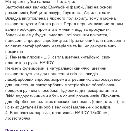
Матеріал шубки валика — Поліакрил.
Застосування валика: Емульсійні фарби, Лакі на основі
розчинників, Бейци та лазурі, Ґрунтовка, Акрилові лаки.
Вкладка виготовлена з якісного поліакрилу, тому її можна
використовувати багато разів. Перед першим використанням
валик необхідно промити в мильній воді та просушити.
Завдяки цьому будуть видалені всі залишки покриття,
нанесені в процесі виробництва. Призначений для нанесення
всіляких лакофарбових матеріалів та інших декоративних
покриттів.
2. Пензель плоский 1.5" світла щетина китайської свині,
пластикова ручка HARDY.
Пензель флейцовий із натуральної свинячої щетини
використовується для нанесення всіх різновидів
лакофарбових виробів, зокрема агресивних. Застосовується
для нанесення лакофарбових матеріалів на оброблювані
поверхні ручним способом. Підходить для використання з
ЛФМ водорозчинними або на основі розчинників. Підходить
для оброблення великих плоских поверхонь (стіни, стелю), як
і різних деталей і виробів великих і маленьких розмірів.
4. Ванночка малярська, пластикова HARDY 15х30 см,
Жовтогаряча
Приховати