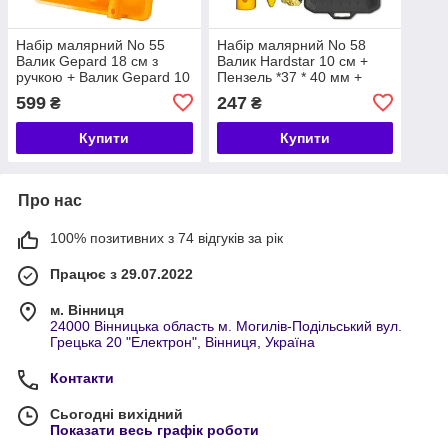
Набір малярний No 55
Набір малярний No 58
Валик Gepard 18 см з
Валик Hardstar 10 см +
ручкою + Валик Gepard 10
Пензель *37 * 40 мм +
см з ручкою + Пензлик 2"
ванночка малярська FIT 1
599
247
₴
₴
+ Ванночка малярська 2
(чорна)
Купити
Купити
Про нас
100% позитивних з 74 відгуків за рік
Працює з 29.07.2022
м. Вінниця
24000 Вінницька область м. Могилів-Подільський вул.
Грецька 20 "Електрон", Вінниця, Україна
Контакти
Сьогодні вихідний
Показати весь графік роботи