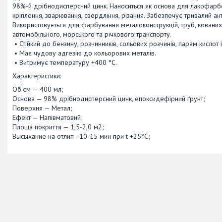
98%-й дрібнодисперсний цинк. Наноситься як основа для лакофарбо
кріплення, зварювання, свердління, різання. Забезпечує тривалий ант
Використовується для фарбування металоконструкцій, труб, кованих 
автомобільного, морського та річкового транспорту.
• Стійкий до бензину, розчинників, сольових розчинів, парам кислот і 
• Має чудову адгезію до кольорових металів.
• Витримує температуру +400 °C.
Характеристики:
Об'єм — 400 мл;
Основа — 98% дрібнодисперсний цинк, епоксидефірний ґрунт;
Поверхня — Метал;
Ефект — Напівматовий;
Площа покриття — 1,5-2,0 м2;
Высыхание на отлип - 10-15 мин при t +25°С;