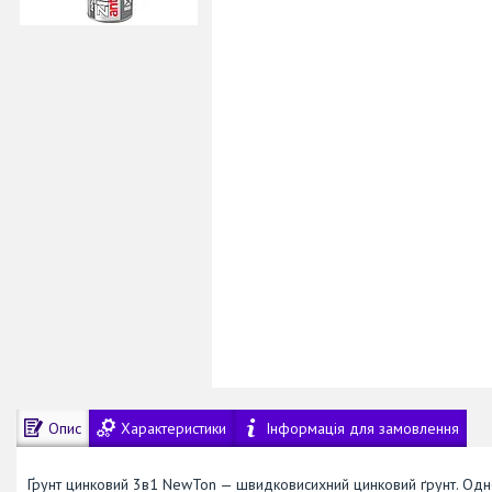
Опис
Характеристики
Інформація для замовлення
Ґрунт цинковий 3в1 NewTon — швидковисихний цинковий ґрунт. Одноч