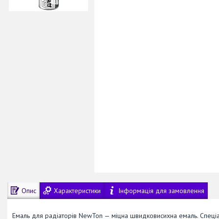
Опис
Характеристики
Інформація для замовлення
Емаль для радіаторів NewTon — міцна швидковисихна емаль. Спеціа