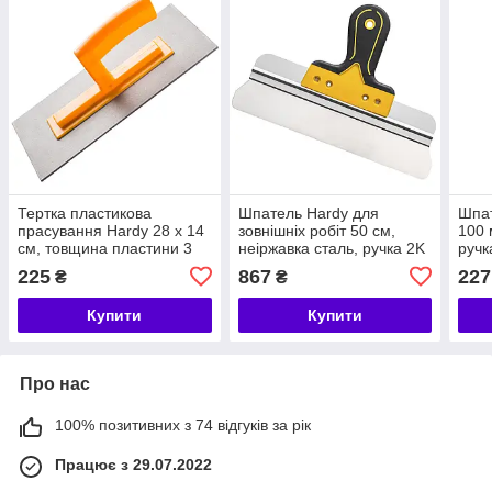
Тертка пластикова
Шпатель Hardy для
Шпа
прасування Hardy 28 x 14
зовнішніх робіт 50 см,
100 
см, товщина пластини 3
неіржавка сталь, ручка 2K
ручк
мм
225
867
227
₴
₴
Купити
Купити
Про нас
100% позитивних з 74 відгуків за рік
Працює з 29.07.2022