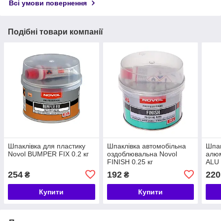
Всі умови повернення
Подібні товари компанії
Шпаклівка для пластику
Шпаклівка автомобільна
Шпак
Novol BUMPER FIX 0.2 кг
оздоблювальна Novol
алюм
FINISH 0.25 кг
ALU 
254
192
220
₴
₴
Купити
Купити