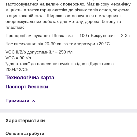
застосовуватися на великих поверхнях. Має високу механічну
міцність, а також гарну адгезію до різних типів основ, зокрема
в оцинкованій сталі. Широко застосовується в малярних і
опоряджувальних роботах для металу, дерева, бетону та
пластмасі.
Пропорції змішування: Шпаклівка — 100 г Викрутювач — 2-3 г
Час висихання: від 20-30 хв. за температури +20 °C
VОС II/B/b допустимий.* = 250 г/л
VОС = 90 г/л
*для готової до нанесення суміші згідно з Директивою
2004/42/CE
Технологічна карта
Паспорт безпеки
Приховати
Характеристики
Основні атрибути