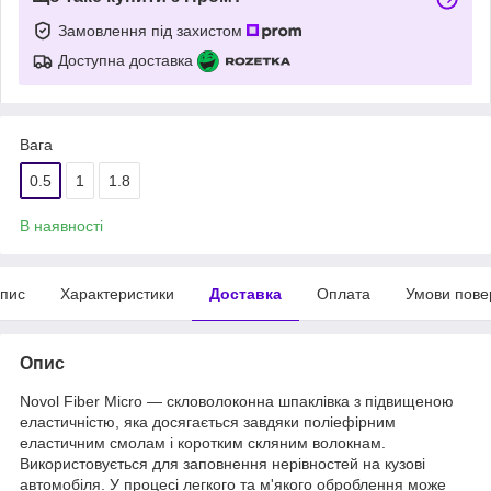
Замовлення під захистом
Доступна доставка
Вага
0.5
1
1.8
В наявності
пис
Характеристики
Доставка
Оплата
Умови пове
Опис
Novol Fiber Micro — скловолоконна шпаклівка з підвищеною
еластичністю, яка досягається завдяки поліефірним
еластичним смолам і коротким скляним волокнам.
Використовується для заповнення нерівностей на кузові
автомобіля. У процесі легкого та м'якого оброблення може