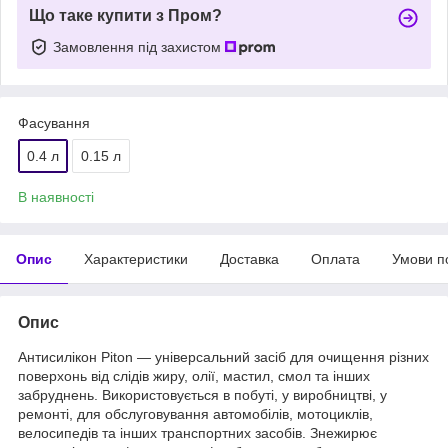
Що таке купити з Пром?
Замовлення під захистом
Фасування
0.4 л
0.15 л
В наявності
Опис
Характеристики
Доставка
Оплата
Умови п
Опис
Антисилікон Piton — універсальний засіб для очищення різних
поверхонь від слідів жиру, олії, мастил, смол та інших
забруднень. Використовується в побуті, у виробництві, у
ремонті, для обслуговування автомобілів, мотоциклів,
велосипедів та інших транспортних засобів. Знежирює