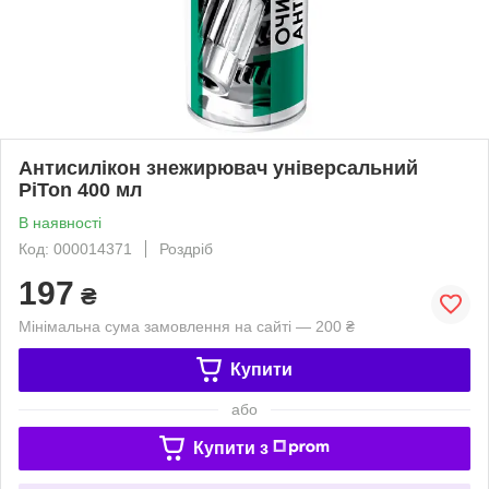
Антисилікон знежирювач універсальний
PiTon 400 мл
В наявності
Код: 000014371
Роздріб
197
₴
Мінімальна сума замовлення на сайті — 200 ₴
Купити
або
Купити з