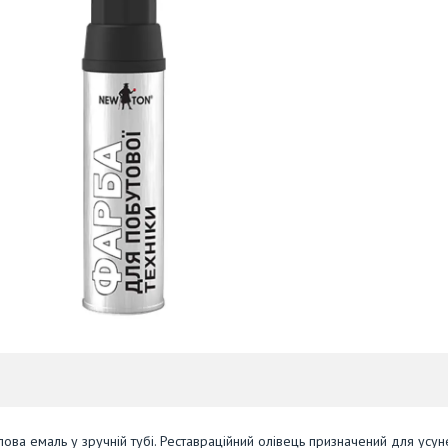
лова емаль у зручній тубі. Реставраційний олівець призначений для усу