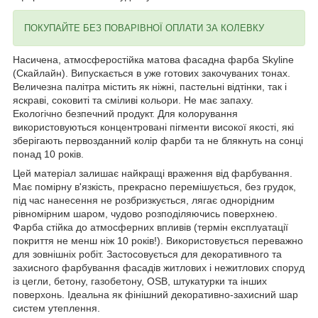
ПОКУПАЙТЕ БЕЗ ПОВАРІВНОЇ ОПЛАТИ ЗА КОЛЕВКУ
Насичена, атмосферостійка матова фасадна фарба Skyline
(Скайлайн). Випускається в уже готових закочуваних тонах.
Величезна палітра містить як ніжні, пастельні відтінки, так і
яскраві, соковиті та сміливі кольори. Не має запаху.
Екологічно безпечний продукт. Для колорування
використовуються концентровані пігменти високої якості, які
зберігають первозданний колір фарби та не блякнуть на сонці
понад 10 років.
Цей матеріал залишає найкращі враження від фарбування.
Має помірну в'язкість, прекрасно перемішується, без грудок,
під час нанесення не розбризкується, лягає однорідним
рівномірним шаром, чудово розподіляючись поверхнею.
Фарба стійка до атмосферних впливів (термін експлуатації
покриття не менш ніж 10 років!). Використовується переважно
для зовнішніх робіт. Застосовується для декоративного та
захисного фарбування фасадів житлових і нежитлових споруд
із цегли, бетону, газобетону, OSB, штукатурки та інших
поверхонь. Ідеальна як фінішний декоративно-захисний шар
систем утеплення.