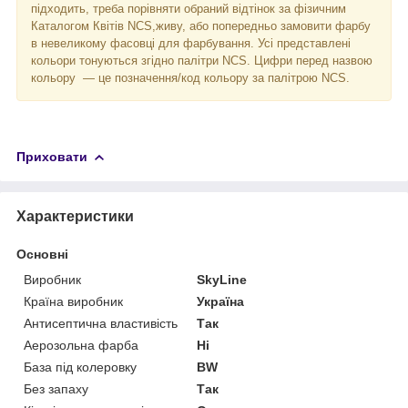
підходить, треба порівняти обраний відтінок за фізичним
Каталогом Квітів NCS,живу, або попередньо замовити фарбу
в невеликому фасовці для фарбування. Усі представлені
кольори тонуються згідно палітри NCS. Цифри перед назвою
кольору — це позначення/код кольору за палітрою NCS.
Приховати
Характеристики
Основні
Виробник
SkyLine
Країна виробник
Україна
Антисептична властивість
Так
Аерозольна фарба
Ні
База під колеровку
BW
Без запаху
Так