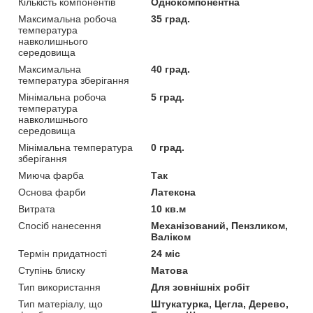
Кількість компонентів
Однокомпонентна
Максимальна робоча
35 град.
температура
навколишнього
середовища
Максимальна
40 град.
температура зберігання
Мінімальна робоча
5 град.
температура
навколишнього
середовища
Мінімальна температура
0 град.
зберігання
Миюча фарба
Так
Основа фарби
Латексна
Витрата
10 кв.м
Спосіб нанесення
Механізований, Пензликом,
Валіком
Термін придатності
24 міс
Ступінь блиску
Матова
Тип використання
Для зовнішніх робіт
Тип матеріалу, що
Штукатурка, Цегла, Дерево,