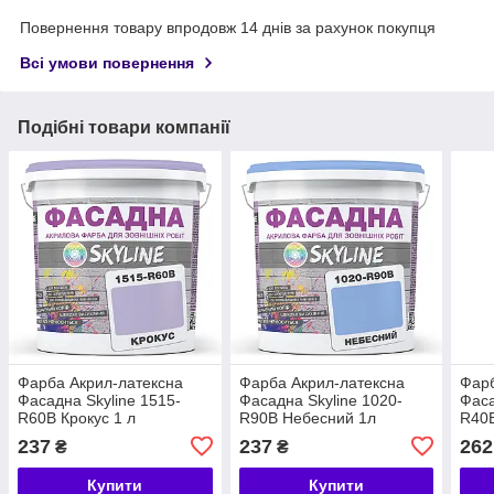
Повернення товару впродовж 14 днів за рахунок покупця
Всі умови повернення
Подібні товари компанії
Фарба Акрил-латексна
Фарба Акрил-латексна
Фарб
Фасадна Skyline 1515-
Фасадна Skyline 1020-
Фаса
R60B Крокус 1 л
R90B Небесний 1л
R40B
237
237
262
₴
₴
Купити
Купити