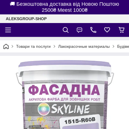
🚚 Безкоштовна доставка від Новою Поштою
2500₴ Meest 1000₴
ALEKSGROUP-SHOP
Товари та послуги
Лакокрасочные материалы
Будів