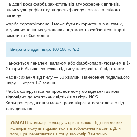
На довгі роки фарба захистить від атмосферних впливів,
впливу ультрафіолету, додасть фасаду нового та свіжого
вигляду.
Фарба сертифікована, і може бути використана в дитячих,
медичних та інших установах, що мають особливі санітарні
вимоги та обмеження.
Витрата в один шар:
100-150 мл/м2
Наноситься пензлем, валиком або фарбкопаспилювачем в 1-
2 шари й більше, залежно від типу поверхні та її підготовки.
Час висихання від пилу — 30 хвилин. Нанесення подальшого
шару — через 1-2 години.
Фарба колерується на професійному обладнанні цілком
відповідно до еталонних відтінків палітри NCS.
Кольоропередавання може трохи відрізнятися залежно від
типу дисплея.
УВАГА!
Візуалізація кольору є орієнтовною. Відтінки деяких
кольорів можуть відрізнятися від зображення на сайті. Для
того, щоб переконатися в тому, що колір Вам точно