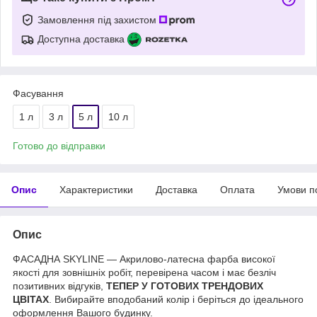
Замовлення під захистом
Доступна доставка
Фасування
1 л
3 л
5 л
10 л
Готово до відправки
Опис
Характеристики
Доставка
Оплата
Умови п
Опис
ФАСАДНА SKYLINE — Акрилово-латесна фарба високої
якості для зовнішніх робіт, перевірена часом і має безліч
позитивних відгуків,
ТЕПЕР У ГОТОВИХ ТРЕНДОВИХ
ЦВІТАХ
. Вибирайте вподобаний колір і беріться до ідеального
оформлення Вашого будинку.