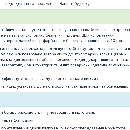
ріться до ідеального оформлення Вашого будинку.
. Випускається в уже готових закочуваних тонах. Величезна палітра міст
ори. Не має запаху. Екологічно безпечний продукт. Для колорування
ають первозданний колір фарби та не блякнуть на сонці понад 10 років.
ну в'язкість, прекрасно перемішується, без грудок, під час нанесення 
оділяючись поверхнею. Фарба стійка до атмосферних впливів (термін
реважно для зовнішніх робіт. Застосовується для декоративного та захис
 газобетону, OSB, штукатурки та інших поверхонь. Ідеальна як фінішний
трафіолету, додасть фасаду нового та свіжого вигляду.
та інших установах, що мають особливі санітарні вимоги та обмеження.
більше, залежно від типу поверхні та її підготовки.
 через 1-2 години.
до еталонних відтінків палітри NCS. Кольоропередавання може трохи