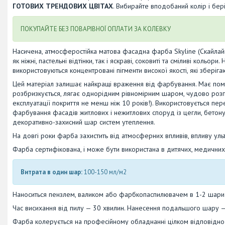
ГОТОВИХ ТРЕНДОВИХ ЦВІТАХ
. Вибирайте вподобаний колір і бе
ПОКУПАЙТЕ БЕЗ ПОВАРІВНОЇ ОПЛАТИ ЗА КОЛЕВКУ
Насичена, атмосферостійка матова фасадна фарба Skyline (Скайлайн)
як ніжні, пастельні відтінки, так і яскраві, соковиті та сміливі коль
використовуються концентровані пігменти високої якості, які зберіг
Цей матеріал залишає найкращі враження від фарбування. Має помір
розбризкується, лягає однорідним рівномірним шаром, чудово розп
експлуатації покриття не менш ніж 10 років!). Використовується пе
фарбування фасадів житлових і нежитлових споруд із цегли, бетону,
декоративно-захисний шар систем утеплення.
На довгі роки фарба захистить від атмосферних впливів, впливу уль
Фарба сертифікована, і може бути використана в дитячих, медичних 
Витрата в один шар:
100-150 мл/м2
Наноситься пензлем, валиком або фарбкопаспилювачем в 1-2 шари й 
Час висихання від пилу — 30 хвилин. Нанесення подальшого шару —
Фарба колерується на професійному обладнанні цілком відповідно 