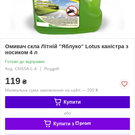
Омивач скла Літній "Яблуко" Lotus каністра з
носиком 4 л
Готово до відправки
Код: CNSSA-L-4
Роздріб
119
₴
Мінімальна сума замовлення на сайті — 200 ₴
Купити
або
Купити з