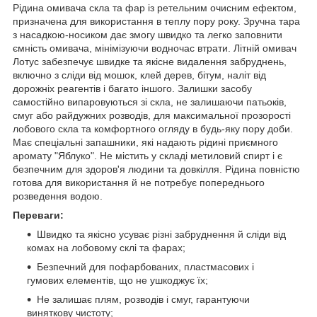
Рідина омивача скла та фар із ретельним очисним ефектом,
призначена для використання в теплу пору року. Зручна тара
з насадкою-носиком дає змогу швидко та легко заповнити
ємність омивача, мінімізуючи водночас втрати. Літній омивач
Лотус забезпечує швидке та якісне видалення забруднень,
включно з сліди від мошок, клей дерев, бітум, наліт від
дорожніх реагентів і багато іншого. Залишки засобу
самостійно випаровуються зі скла, не залишаючи патьоків,
смуг або райдужних розводів, для максимальної прозорості
лобового скла та комфортного огляду в будь-яку пору доби.
Має спеціальні запашники, які надають рідині приємного
аромату "Яблуко". Не містить у складі метиловий спирт і є
безпечним для здоров'я людини та довкілля. Рідина повністю
готова для використання й не потребує попереднього
розведення водою.
Переваги:
Швидко та якісно усуває різні забруднення й сліди від
комах на лобовому склі та фарах;
Безпечний для пофарбованих, пластмасових і
гумових елементів, що не ушкоджує їх;
Не залишає плям, розводів і смуг, гарантуючи
виняткову чистоту;