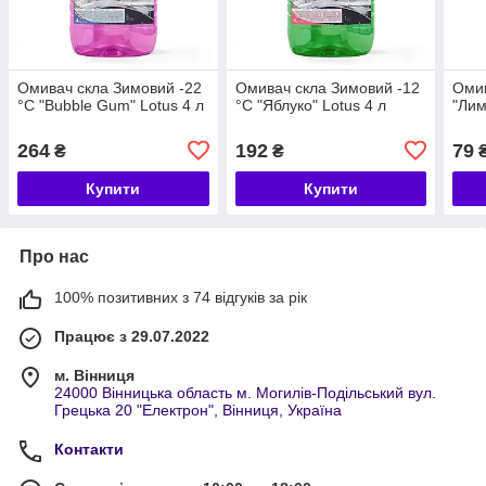
Омивач скла Зимовий -22
Омивач скла Зимовий -12
Омив
°C "Bubble Gum" Lotus 4 л
°C "Яблуко" Lotus 4 л
"Лим
264
192
79
₴
₴
Купити
Купити
Про нас
100% позитивних з 74 відгуків за рік
Працює з 29.07.2022
м. Вінниця
24000 Вінницька область м. Могилів-Подільський вул.
Грецька 20 "Електрон", Вінниця, Україна
Контакти