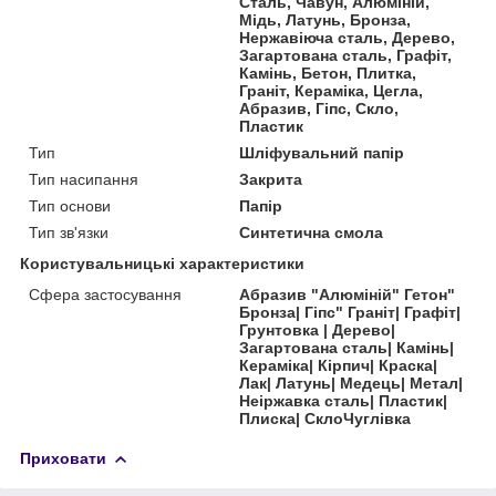
Сталь, Чавун, Алюміній,
Мідь, Латунь, Бронза,
Нержавіюча сталь, Дерево,
Загартована сталь, Графіт,
Камінь, Бетон, Плитка,
Граніт, Кераміка, Цегла,
Абразив, Гіпс, Скло,
Пластик
Тип
Шліфувальний папір
Тип насипання
Закрита
Тип основи
Папір
Тип зв'язки
Синтетична смола
Користувальницькі характеристики
Сфера застосування
Абразив "Алюміній" Гетон"
Бронза| Гіпс" Граніт| Графіт|
Грунтовка | Дерево|
Загартована сталь| Камінь|
Кераміка| Кірпич| Краска|
Лак| Латунь| Медець| Метал|
Неіржавка сталь| Пластик|
Плиска| СклоЧуглівка
Приховати