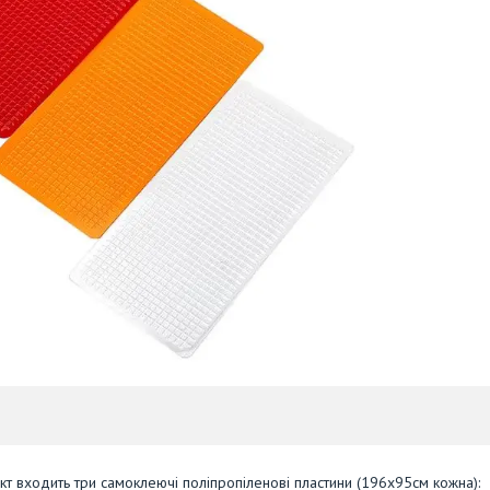
т входить три самоклеючі поліпропіленові пластини (196х95см кожна):