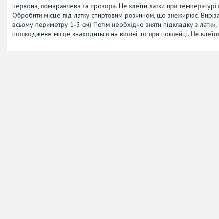
червона, помаранчева та прозора. Не клеїти латки при температурі
Обробити місце під латку спиртовим розчином, що знежирює. Вирізат
всьому периметру 1-3 см) Потім необхідно зняти підкладку з латки, 
пошкоджене місце знаходиться на вигині, то при поклейці. Не клеїт