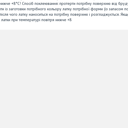
 нижче +8°С! Спосіб поклеювання: протерти потрібну поверхню від бруд
и із заготовки потрібного кольору латку потрібної форми (із запасом п
після чого латку наноситься на потрібну поверхню і розгладжується. Якщ
и латки при температурі повітря нижче +8