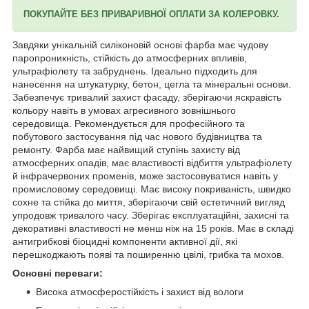
ПОКУПАЙТЕ БЕЗ ПРИВАРИВНОЇ ОПЛАТИ ЗА КОЛЕРОВКУ.
Завдяки унікальній силіконовій основі фарба має чудову
паропроникність, стійкість до атмосферних впливів,
ультрафіолету та забруднень. Ідеально підходить для
нанесення на штукатурку, бетон, цегла та мінеральні основи.
Забезпечує тривалий захист фасаду, зберігаючи яскравість
кольору навіть в умовах агресивного зовнішнього
середовища. Рекомендується для професійного та
побутового застосування під час нового будівництва та
ремонту. Фарба має найвищий ступінь захисту від
атмосферних опадів, має властивості відбиття ультрафіолету
й інфрачервоних променів, може застосовуватися навіть у
промисловому середовищі. Має високу покриваність, швидко
сохне та стійка до миття, зберігаючи свій естетичний вигляд
упродовж тривалого часу. Зберігає експлуатаційні, захисні та
декоративні властивості не менш ніж на 15 років. Має в складі
антигрибкові біоцидні компоненти активної дії, які
перешкоджають появі та поширенню цвілі, грибка та мохов.
Основні переваги:
Висока атмосферостійкість і захист від вологи