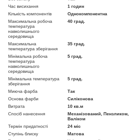
Час висихання
1 годин
Кількість компонентів
Однокомпонентна
Максимальна робоча
40 град.
температура
навколишнього
середовища
Максимальна
35 град.
температура зберігання
Мінімальна робоча
5 град.
температура
навколишнього
середовища
Мінімальна температура
5 град.
зберігання
Миюча фарба
Так
Основа фарби
Силіконова
Витрата
10 кв.м
Спосіб нанесення
Механізований, Пензликом,
Валіком
Термін придатності
24 міс
Ступінь блиску
Матова