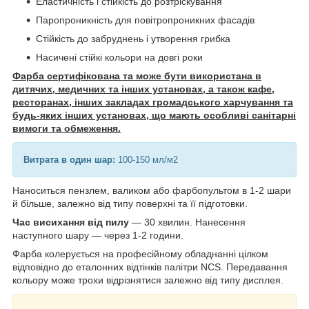
Еластичність і стійкість до розтріскування
Паропроникність для повітропроникних фасадів
Стійкість до забруднень і утворення грибка
Насичені стійкі кольори на довгі роки
Фарба сертифікована та може бути використана в
дитячих, медичних та інших установах, а також кафе,
ресторанах, інших закладах громадського харчування та
будь-яких інших установах, що мають особливі санітарні
вимоги та обмеження.
Витрата в один шар:
100-150 мл/м2
Наноситься пензлем, валиком або фарбопультом в 1-2 шари
й більше, залежно від типу поверхні та її підготовки.
Час висихання від пилу
— 30 хвилин. Нанесення
наступного шару — через 1-2 години.
Фарба колерується на професійному обладнанні цілком
відповідно до еталонних відтінків палітри NCS. Передавання
кольору може трохи відрізнятися залежно від типу дисплея.