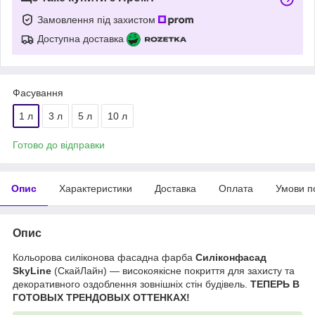
Замовлення під захистом
Доступна доставка
Фасування
1 л
3 л
5 л
10 л
Готово до відправки
Опис
Характеристики
Доставка
Оплата
Умови п
Опис
Кольорова силіконова фасадна фарба
Силіконфасад
SkyLine
(СкайЛайн) — високоякісне покриття для захисту та
декоративного оздоблення зовнішніх стін будівель.
ТЕПЕРЬ В
ГОТОВЫХ ТРЕНДОВЫХ ОТТЕНКАХ!