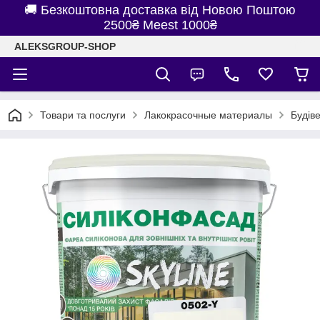
🚚 Безкоштовна доставка від Новою Поштою
2500₴ Meest 1000₴
ALEKSGROUP-SHOP
Товари та послуги
Лакокрасочные материалы
Будів