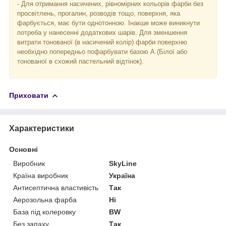
- Для отримання насичених, рівномірних кольорів фарби без
просвітлень, прогалин, розводів тощо, поверхня, яка
фарбується, має бути однотонною. Інакше може виникнути
потреба у нанесенні додаткових шарів. Для зменшення
витрати тонованої (в насичений колір) фарби поверхню
необхідно попередньо пофарбувати базою А (Білої або
тонованої в схожий пастельний відтінок).
Приховати
Характеристики
Основні
Виробник
SkyLine
Країна виробник
Україна
Антисептична властивість
Так
Аерозольна фарба
Ні
База під колеровку
BW
Без запаху
Так