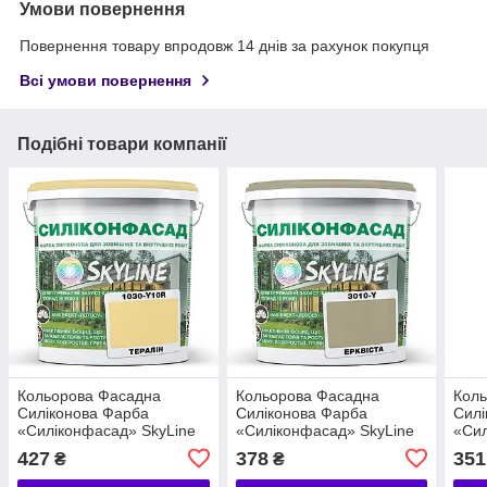
Умови повернення
Повернення товару впродовж 14 днів за рахунок покупця
Всі умови повернення
Подібні товари компанії
Кольорова Фасадна
Кольорова Фасадна
Кол
Силіконова Фарба
Силіконова Фарба
Силі
«Силіконфасад» SkyLine
«Силіконфасад» SkyLine
«Сил
1030-Y10R Тералін 1 л
3010-Y Ерквіста 1 л
1002
427
378
351
₴
₴