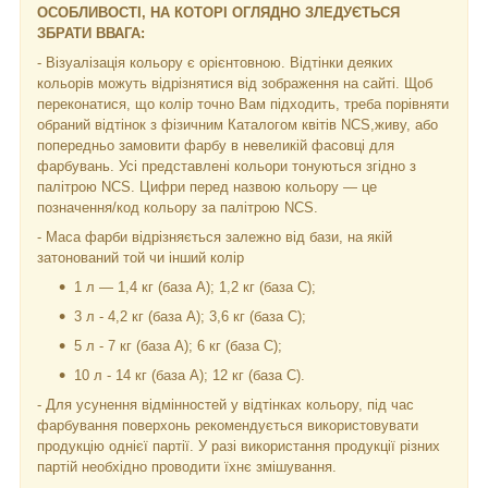
ОСОБЛИВОСТІ, НА КОТОРІ ОГЛЯДНО ЗЛЕДУЄТЬСЯ
ЗБРАТИ ВВАГА:
- Візуалізація кольору є орієнтовною. Відтінки деяких
кольорів можуть відрізнятися від зображення на сайті. Щоб
переконатися, що колір точно Вам підходить, треба порівняти
обраний відтінок з фізичним Каталогом квітів NCS,живу, або
попередньо замовити фарбу в невеликій фасовці для
фарбувань. Усі представлені кольори тонуються згідно з
палітрою NCS. Цифри перед назвою кольору — це
позначення/код кольору за палітрою NCS.
- Маса фарби відрізняється залежно від бази, на якій
затонований той чи інший колір
1 л — 1,4 кг (база А); 1,2 кг (база С);
3 л - 4,2 кг (база А); 3,6 кг (база C);
5 л - 7 кг (база А); 6 кг (база С);
10 л - 14 кг (база А); 12 кг (база С).
- Для усунення відмінностей у відтінках кольору, під час
фарбування поверхонь рекомендується використовувати
продукцію однієї партії. У разі використання продукції різних
партій необхідно проводити їхнє змішування.