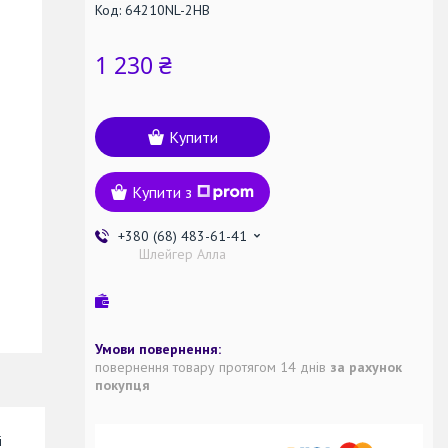
Код:
64210NL-2HB
1 230 ₴
Купити
Купити з
+380 (68) 483-61-41
Шлейгер Алла
повернення товару протягом 14 днів
за рахунок
покупця
і