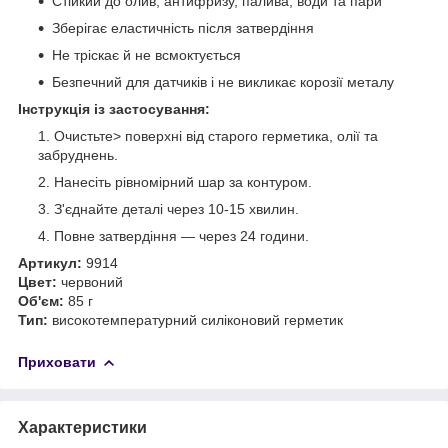
Стійкий до олив, антифризу, палива, води та пари
Зберігає еластичність після затвердіння
Не тріскає й не всмоктується
Безпечний для датчиків і не викликає корозії металу
Інструкція із застосування:
Очистьте> поверхні від старого герметика, олії та
забруднень.
Нанесіть рівномірний шар за контуром.
З'єднайте деталі через 10-15 хвилин.
Повне затвердіння — через 24 години.
Артикул:
9914
Цвет:
червоний
Об'єм:
85 г
Тип:
високотемпературний силіконовий герметик
Приховати
Характеристики