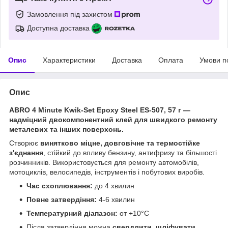
Замовлення під захистом
Доступна доставка
Опис
Характеристики
Доставка
Оплата
Умови п
Опис
ABRO 4 Minute Kwik-Set Epoxy Steel ES-507, 57 г —
надміцний двокомпонентний клей для швидкого ремонту
металевих та інших поверхонь.
Створює
винятково міцне, довговічне та термостійке
з'єднання
, стійкий до впливу бензину, антифризу та більшості
розчинників. Використовується для ремонту автомобілів,
мотоциклів, велосипедів, інструментів і побутових виробів.
Час схоплювання:
до 4 хвилин
Повне затвердіння:
4-6 хвилин
Температурний діапазон:
от +10°C
Після затвердіння можна
свердлити, шліфувати,