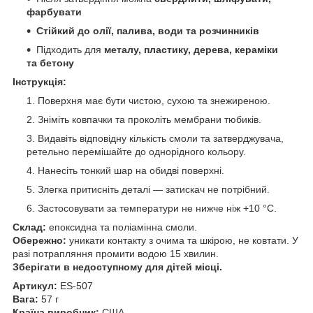
фарбувати
Стійкий до олії, палива, води та розчинників
Підходить для
металу, пластику, дерева, кераміки
та бетону
Інструкція:
Поверхня має бути чистою, сухою та знежиреною.
Зніміть ковпачки та проколіть мембрани тюбиків.
Видавіть відповідну кількість смоли та затверджувача,
ретельно перемішайте до однорідного кольору.
Нанесіть тонкий шар на обидві поверхні.
Злегка притисніть деталі — затискач не потрібний.
Застосовувати за температури не нижче ніж +10 °C.
Склад:
епоксидна та поліамінна смоли.
Обережно:
уникати контакту з очима та шкірою, не ковтати. У
разі потрапляння промити водою 15 хвилин.
Зберігати в недоступному для дітей місці.
Артикул:
ES-507
Вага:
57 г
Країна виробник:
США