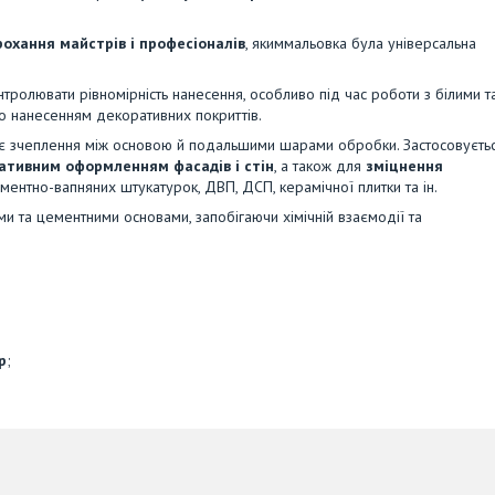
рохання майстрів і професіоналів
, якиммальовка була універсальна
нтролювати рівномірність нанесення, особливо під час роботи з білими т
 нанесенням декоративних покриттів.
ує зчеплення між основою й подальшими шарами обробки. Застосовуєть
ативним оформленням фасадів і стін
, а також для
зміцнення
ементно-вапняних штукатурок, ДВП, ДСП, керамічної плитки та ін.
ми та цементними основами, запобігаючи хімічній взаємодії та
р
;