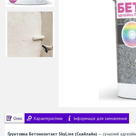
Опис
Характеристики
Інформація для замовлення
Ґрунтовка Бетонконтакт SkyLine (Скайлайн)
— сучасний адгезійн