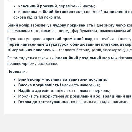
класичний рожевий
, перевірений часом;
и
новинка — білий Бетонконтакт
, створений
на численні п
основа під світлі покриття.
Білий колір
забезпечує
чудову покриваність
і дає змогу легко ко
пастельними матеріалами — перед фарбуванням, шпаклюванням або
Ґрунтовка утворює
шорсткий проміжний шар
, що неабияк підвищ
перед нанесенням штукатурок, облицюванням плиткою, декор
мінеральних поверхонь
— гладкого бетону, цегли, гіпсокартону, ц
Рекомендується також як
ізоляційний роздільний шар
між гіпсови
нерівномірному висиханню.
Переваги:
Білий колір — новинка за запитами покупців;
Висока покриваність
і наочність нанесення;
Надійна адгезія
до щільних і гладких поверхонь;
Можливість використання як
роздільний або ізоляційний ша
Готова до застосування
легко наноситься, швидко висихає.