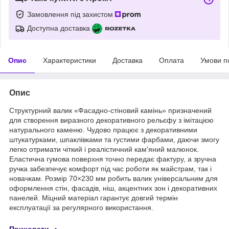
Замовлення під захистом
Доступна доставка
Опис
Характеристики
Доставка
Оплата
Умови п
Опис
Структурний валик «Фасадно-стіновий камінь» призначений
для створення виразного декоративного рельєфу з імітацією
натурального каменю. Чудово працює з декоративними
штукатурками, шпаклівками та густими фарбами, даючи змогу
легко отримати чіткий і реалістичний кам'яний малюнок.
Еластична гумова поверхня точно передає фактуру, а зручна
ручка забезпечує комфорт під час роботи як майстрам, так і
новачкам. Розмір 70×230 мм робить валик універсальним для
оформлення стін, фасадів, ніш, акцентних зон і декоративних
панелей. Міцний матеріал гарантує довгий термін
експлуатації за регулярного використання.
Приховати