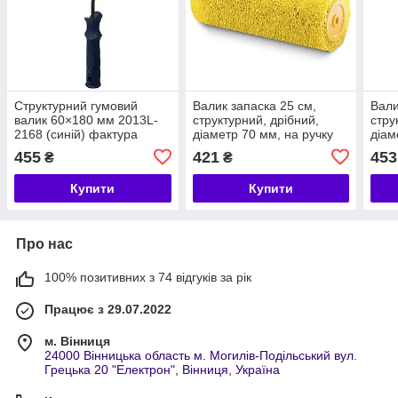
Структурний гумовий
Валик запаска 25 см,
Вали
валик 60×180 мм 2013L-
структурний, дрібний,
стру
2168 (синій) фактура
діаметр 70 мм, на ручку
діам
"шкіра змії" для
діаметр 8 мм
діам
455
421
453
₴
₴
декоративних покриттів
Купити
Купити
Про нас
100% позитивних з 74 відгуків за рік
Працює з 29.07.2022
м. Вінниця
24000 Вінницька область м. Могилів-Подільський вул.
Грецька 20 "Електрон", Вінниця, Україна