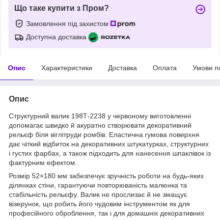
Що таке купити з Пром?
Замовлення під захистом
Доступна доставка
Опис
Характеристики
Доставка
Оплата
Умови п
Опис
Структурний валик 198Т-2238 у червоному виготовленні
допомагає швидко й акуратно створювати декоративний
рельєф біля віглітруди ромбів. Еластична гумова поверхня
дає чіткий відбиток на декоративних штукатурках, структурних
і густих фарбах, а також підходить для нанесення шпаклівок із
фактурним ефектом.
Розмір 52×180 мм забезпечує зручність роботи на будь-яких
ділянках стіни, гарантуючи повторюваність малюнка та
стабільність рельєфу. Валик не прослизає й не змащує
візерунок, що робить його чудовим інструментом як для
професійного оброблення, так і для домашніх декоративних