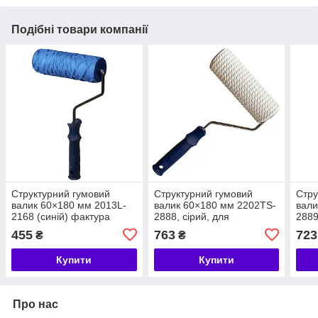
Подібні товари компанії
Структурний гумовий
Структурний гумовий
Стру
валик 60×180 мм 2013L-
валик 60×180 мм 2202TS-
вали
2168 (синій) фактура
2888, сірий, для
2889
"шкіра змії" для
декоративної текстури та
деко
455
763
723
₴
₴
декоративних покриттів
рельєфу
рель
Купити
Купити
Про нас