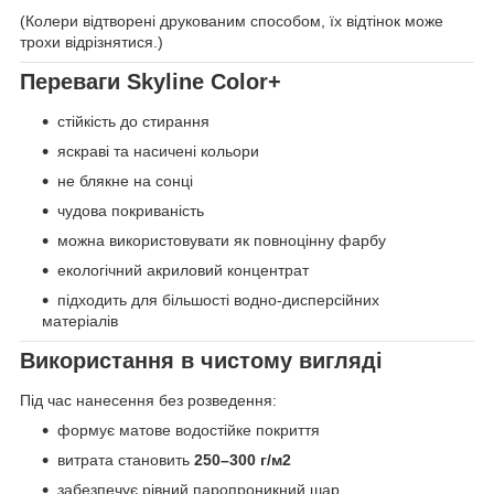
(Колери відтворені друкованим способом, їх відтінок може
трохи відрізнятися.)
Переваги Skyline Color+
стійкість до стирання
яскраві та насичені кольори
не блякне на сонці
чудова покриваність
можна використовувати як повноцінну фарбу
екологічний акриловий концентрат
підходить для більшості водно-дисперсійних
матеріалів
Використання в чистому вигляді
Під час нанесення без розведення:
формує матове водостійке покриття
витрата становить
250–300 г/м2
забезпечує рівний паропроникний шар