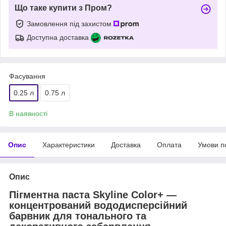
Що таке купити з Пром?
Замовлення під захистом
Доступна доставка
Фасування
0.25 л
0.75 л
В наявності
Опис
Характеристики
Доставка
Оплата
Умови п
Опис
Пігментна паста Skyline Color+ —
концентрований вододисперсійний
барвник для тонального та