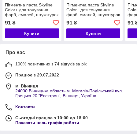
Пігментна паста Skyline
Пігментна паста Skyline
Пігм
Color+ для тонування
Color+ для тонування
Colo
фарб, емалей, штукатурок
фарб, емалей, штукатурок
фарб
04 Персиковий 250 мл
05 Вохра 250 мл
06 Т
91
91
91
₴
₴
Купити
Купити
Про нас
100% позитивних з 74 відгуків за рік
Працює з 29.07.2022
м. Вінниця
24000 Вінницька область м. Могилів-Подільський вул.
Грецька 20 "Електрон", Вінниця, Україна
Контакти
Сьогодні працює з 10:00 до 18:00
Показати весь графік роботи