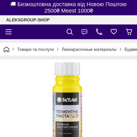
🚚 Безкоштовна доставка від Новою Поштою
2500₴ Meest 1000₴
ALEKSGROUP-SHOP
Товари та послуги
Лакокрасочные материалы
Будів