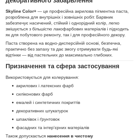
декоративного забарвлення
Skyline Color+
— це професійна акрилова пігментна паста,
розроблена для внутрішніх і зовнішніх робіт. Барвник
забезпечує насичений, стійкий і однорідний колір, легко
змішується з більшістю лакофарбових матеріалів і підходить
як для побутового ремонту, так і для професійного декору.
Паста створена на водно-дисперсійній основі, безпечна,
практично без запаху та дає змогу отримувати будь-які
відтінки — від пастельних до максимально глибоких.
Призначення та сфера застосування
Використовується для колерування:
акрилових і латексних фарб
силіконових фарб
емалей і синтетичних покриттів
декоративних штукатурок
шпаклівок і ґрунтовок
фасадних та інтер'єрних матеріалів
Також допускається
нанесення в чистому