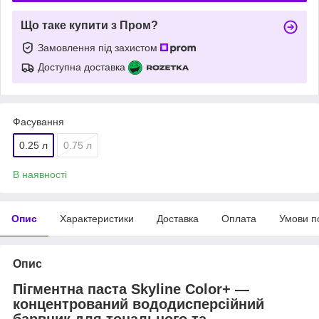
Що таке купити з Пром?
Замовлення під захистом
Доступна доставка
Фасування
0.25 л
0.75 л
В наявності
Опис
Характеристики
Доставка
Оплата
Умови п
Опис
Пігментна паста Skyline Color+ —
концентрований вододисперсійний
барвник для тонального та