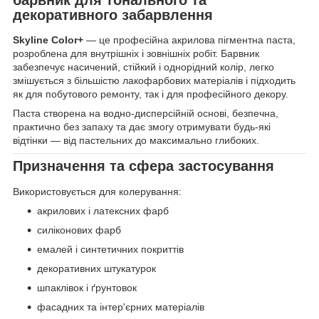
декоративного забарвлення
Skyline Color+
— це професійна акрилова пігментна паста,
розроблена для внутрішніх і зовнішніх робіт. Барвник
забезпечує насичений, стійкий і однорідний колір, легко
змішується з більшістю лакофарбових матеріалів і підходить
як для побутового ремонту, так і для професійного декору.
Паста створена на водно-дисперсійній основі, безпечна,
практично без запаху та дає змогу отримувати будь-які
відтінки — від пастельних до максимально глибоких.
Призначення та сфера застосування
Використовується для колерування:
акрилових і латексних фарб
силіконових фарб
емалей і синтетичних покриттів
декоративних штукатурок
шпаклівок і ґрунтовок
фасадних та інтер'єрних матеріалів