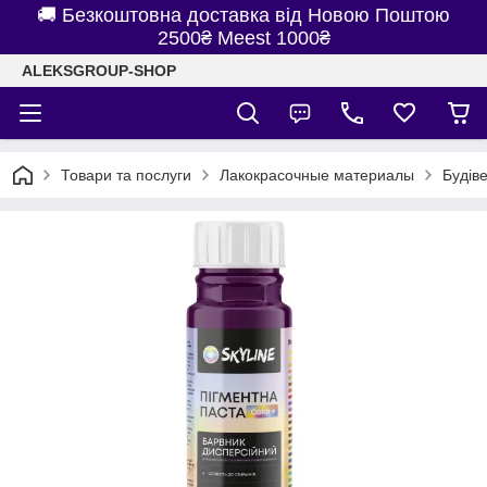
🚚 Безкоштовна доставка від Новою Поштою
2500₴ Meest 1000₴
ALEKSGROUP-SHOP
Товари та послуги
Лакокрасочные материалы
Будів