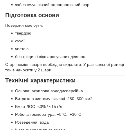
забезпечує рівний паропроникний шар
Підготовка основи
Поверхня має бути:
твердою
сухої
чистою
без тріщин і відшаровуваних ділянок
Старі неміцні шари необхідно видалити. У разі сильної різниці
тонів наносити у 2 шари.
Технічні характеристики
Основа: акрилова вододисперсійна
Витрата в чистому вигляді: 250–300 г/м2
Вміст ЛОС: <3% / <15 г/л
Робоча температура: +5°C...+30°C
Розведення: вода
Інструмент миється водою