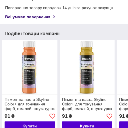
Повернення товару впродовж 14 днів за рахунок покупця
Всі умови повернення
Подібні товари компанії
Пігментна паста Skyline
Пігментна паста Skyline
Пігм
Color+ для тонування
Color+ для тонування
Colo
фарб, емалей, штукатурок
фарб, емалей, штукатурок
фарб
04 Персиковий 250 мл
05 Вохра 250 мл
06 Т
91
91
91
₴
₴
Купити
Купити