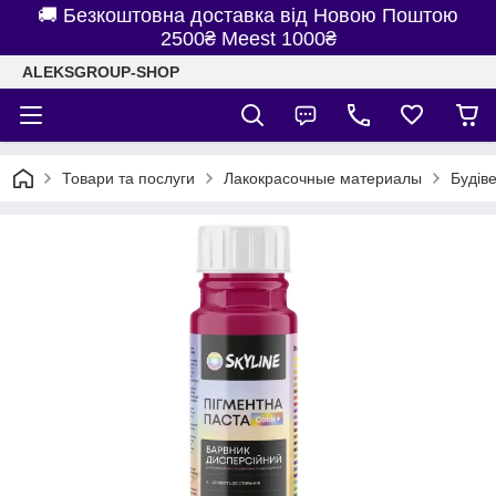
🚚 Безкоштовна доставка від Новою Поштою
2500₴ Meest 1000₴
ALEKSGROUP-SHOP
Товари та послуги
Лакокрасочные материалы
Будів