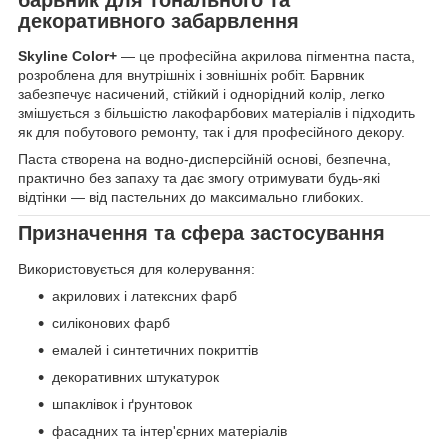
декоративного забарвлення
Skyline Color+
— це професійна акрилова пігментна паста,
розроблена для внутрішніх і зовнішніх робіт. Барвник
забезпечує насичений, стійкий і однорідний колір, легко
змішується з більшістю лакофарбових матеріалів і підходить
як для побутового ремонту, так і для професійного декору.
Паста створена на водно-дисперсійній основі, безпечна,
практично без запаху та дає змогу отримувати будь-які
відтінки — від пастельних до максимально глибоких.
Призначення та сфера застосування
Використовується для колерування:
акрилових і латексних фарб
силіконових фарб
емалей і синтетичних покриттів
декоративних штукатурок
шпаклівок і ґрунтовок
фасадних та інтер'єрних матеріалів