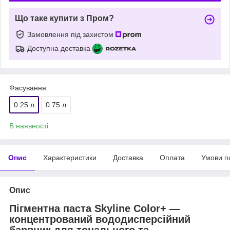
Що таке купити з Пром?
Замовлення під захистом
Доступна доставка
Фасування
0.25 л
0.75 л
В наявності
Опис
Характеристики
Доставка
Оплата
Умови п
Опис
Пігментна паста Skyline Color+ —
концентрований вододисперсійний
барвник для тонального та