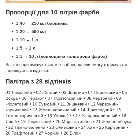
Пропорції для 10 літрів фарби
1:40 → 250 мл барвника
1:20 → 500 мл
1:10 → 1 л
1:5 → 2 л
1:1 → 10 л (повноцінна кольорова фарба)
Всі кольори змішуються між собою, даючи змогу отримувати
індивідуальні відтінки.
Палітра з 28 відтінків
01 Лимонний • 02 Жовтий • 03 Золотий • 04 Персиковий • 05
Вохра • 06 Теракот • 07 Жовтогарячий • 08 Червоний • 09
Фіолетовий • 10 Бузковий • 11 Вишневий • 12 Червоний-
коричневий • 13 Жовто-коричневий • 14 Шоколадний • 15
Темно-коричневий • 16 Умпка 17 • 17 Ультрамариновий • 18
Синій • 19 Темно-синій • 20 Морська хвиля • 21 Зелене яблуко
• 22 Темно-зелений • 23 Оливковий • 24 Хакі • 25 Кар'єрний •
26 Графітовий • 27 Чорний • 28 Білий