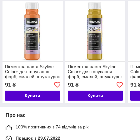
Пігментна паста Skyline
Пігментна паста Skyline
Пігм
Color+ для тонування
Color+ для тонування
Colo
фарб, емалей, штукатурок
фарб, емалей, штукатурок
фарб
04 Персиковий 250 мл
05 Вохра 250 мл
06 Т
91
91
91
₴
₴
Купити
Купити
Про нас
100% позитивних з 74 відгуків за рік
Працює з 29.07.2022