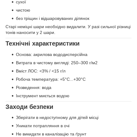
сухої
чистою
без тріщин і відшаровуваних ділянок
Старі неміцні шари необхідно видалити. У разі сильної різниці
тонів наносити у 2 шари.
Технічні характеристики
Основа: акрилова вододисперсійна
Витрата в чистому вигляді: 250–300 г/м2
Вміст ЛОС: <3% / <15 г/л
Робоча температура: +5°C...+30°C
Розведення: вода
Інструмент миється водою
Заходи безпеки
Зберігати в недоступному для дітей місці
Уникати потрапляння в очі
Не викидати в каналізацію та ґрунт