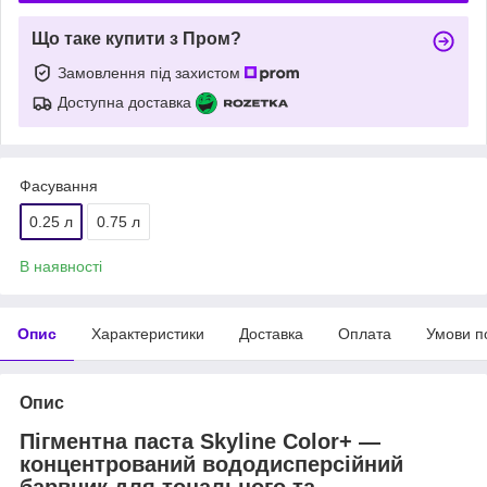
Що таке купити з Пром?
Замовлення під захистом
Доступна доставка
Фасування
0.25 л
0.75 л
В наявності
Опис
Характеристики
Доставка
Оплата
Умови п
Опис
Пігментна паста Skyline Color+ —
концентрований вододисперсійний
барвник для тонального та