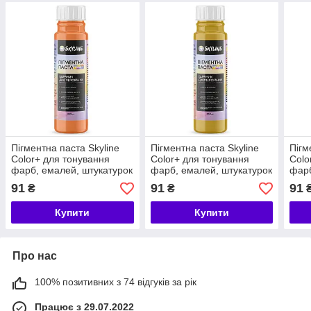
Пігментна паста Skyline
Пігментна паста Skyline
Пігм
Color+ для тонування
Color+ для тонування
Colo
фарб, емалей, штукатурок
фарб, емалей, штукатурок
фарб
04 Персиковий 250 мл
05 Вохра 250 мл
06 Т
91
91
91
₴
₴
Купити
Купити
Про нас
100% позитивних з 74 відгуків за рік
Працює з 29.07.2022