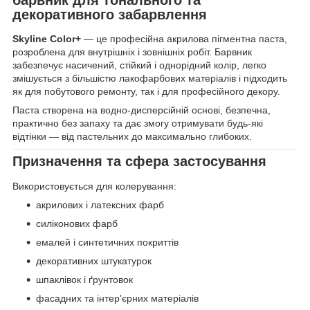
декоративного забарвлення
Skyline Color+
— це професійна акрилова пігментна паста,
розроблена для внутрішніх і зовнішніх робіт. Барвник
забезпечує насичений, стійкий і однорідний колір, легко
змішується з більшістю лакофарбових матеріалів і підходить
як для побутового ремонту, так і для професійного декору.
Паста створена на водно-дисперсійній основі, безпечна,
практично без запаху та дає змогу отримувати будь-які
відтінки — від пастельних до максимально глибоких.
Призначення та сфера застосування
Використовується для колерування:
акрилових і латексних фарб
силіконових фарб
емалей і синтетичних покриттів
декоративних штукатурок
шпаклівок і ґрунтовок
фасадних та інтер'єрних матеріалів