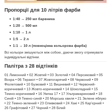
Пропорції для 10 літрів фарби
1:40 → 250 мл барвника
1:20 → 500 мл
1:10 → 1 л
1:5 → 2 л
1:1 → 10 л (повноцінна кольорова фарба)
Всі кольори змішуються між собою, даючи змогу отримувати
індивідуальні відтінки.
Палітра з 28 відтінків
01 Лимонний • 02 Жовтий • 03 Золотий • 04 Персиковий • 05
Вохра • 06 Теракот • 07 Жовтогарячий • 08 Червоний • 09
Фіолетовий • 10 Бузковий • 11 Вишневий • 12 Червоний-
коричневий • 13 Жовто-коричневий • 14 Шоколадний • 15
Темно-коричневий • 16 Умпка 17 • 17 Ультрамариновий • 18
Синій • 19 Темно-синій • 20 Морська хвиля • 21 Зелене яблуко
• 22 Темно-зелений • 23 Оливковий • 24 Хакі • 25 Кар'єрний •
26 Графітовий • 27 Чорний • 28 Білий