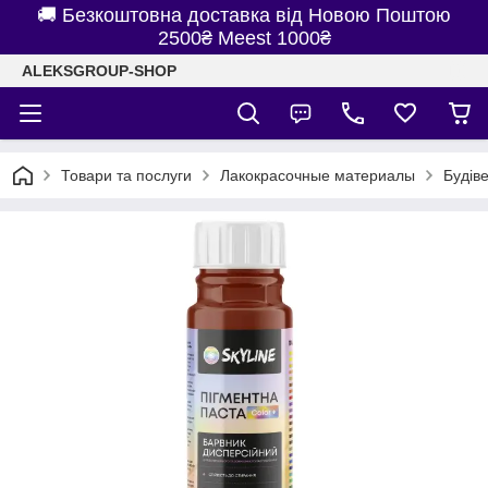
🚚 Безкоштовна доставка від Новою Поштою
2500₴ Meest 1000₴
ALEKSGROUP-SHOP
Товари та послуги
Лакокрасочные материалы
Будів