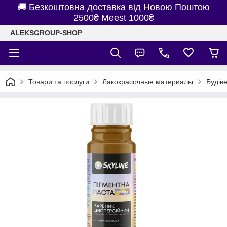
🚚 Безкоштовна доставка від Новою Поштою
2500₴ Meest 1000₴
ALEKSGROUP-SHOP
Товари та послуги
Лакокрасочные материалы
Будів