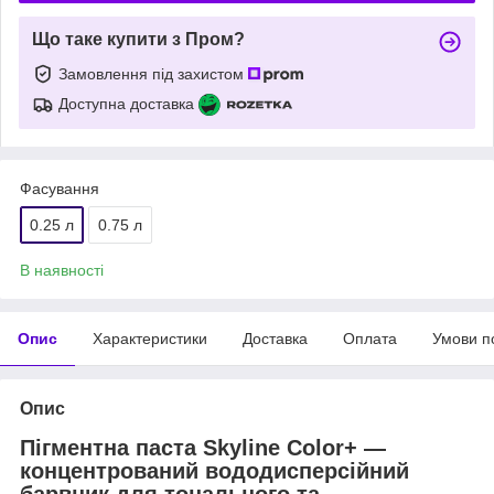
Що таке купити з Пром?
Замовлення під захистом
Доступна доставка
Фасування
0.25 л
0.75 л
В наявності
Опис
Характеристики
Доставка
Оплата
Умови п
Опис
Пігментна паста Skyline Color+ —
концентрований вододисперсійний
барвник для тонального та