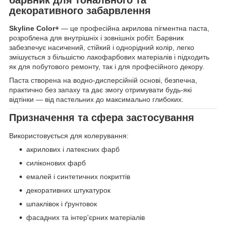
декоративного забарвлення
Skyline Color+
— це професійна акрилова пігментна паста,
розроблена для внутрішніх і зовнішніх робіт. Барвник
забезпечує насичений, стійкий і однорідний колір, легко
змішується з більшістю лакофарбових матеріалів і підходить
як для побутового ремонту, так і для професійного декору.
Паста створена на водно-дисперсійній основі, безпечна,
практично без запаху та дає змогу отримувати будь-які
відтінки — від пастельних до максимально глибоких.
Призначення та сфера застосування
Використовується для колерування:
акрилових і латексних фарб
силіконових фарб
емалей і синтетичних покриттів
декоративних штукатурок
шпаклівок і ґрунтовок
фасадних та інтер'єрних матеріалів