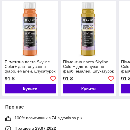
Пігментна паста Skyline
Пігментна паста Skyline
Пігм
Color+ для тонування
Color+ для тонування
Colo
фарб, емалей, штукатурок
фарб, емалей, штукатурок
фарб
04 Персиковий 250 мл
05 Вохра 250 мл
06 Т
91
91
91
₴
₴
Купити
Купити
Про нас
100% позитивних з 74 відгуків за рік
Працює з 29.07.2022