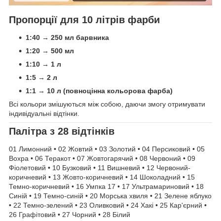
Пропорції для 10 літрів фарби
1:40 → 250 мл барвника
1:20 → 500 мл
1:10 → 1 л
1:5 → 2 л
1:1 → 10 л (повноцінна кольорова фарба)
Всі кольори змішуються між собою, даючи змогу отримувати
індивідуальні відтінки.
Палітра з 28 відтінків
01 Лимонний • 02 Жовтий • 03 Золотий • 04 Персиковий • 05
Вохра • 06 Теракот • 07 Жовтогарячий • 08 Червоний • 09
Фіолетовий • 10 Бузковий • 11 Вишневий • 12 Червоний-
коричневий • 13 Жовто-коричневий • 14 Шоколадний • 15
Темно-коричневий • 16 Умпка 17 • 17 Ультрамариновий • 18
Синій • 19 Темно-синій • 20 Морська хвиля • 21 Зелене яблуко
• 22 Темно-зелений • 23 Оливковий • 24 Хакі • 25 Кар'єрний •
26 Графітовий • 27 Чорний • 28 Білий