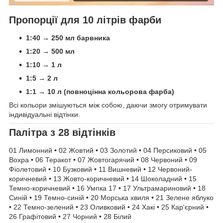
Пропорції для 10 літрів фарби
1:40 → 250 мл барвника
1:20 → 500 мл
1:10 → 1 л
1:5 → 2 л
1:1 → 10 л (повноцінна кольорова фарба)
Всі кольори змішуються між собою, даючи змогу отримувати
індивідуальні відтінки.
Палітра з 28 відтінків
01 Лимонний • 02 Жовтий • 03 Золотий • 04 Персиковий • 05
Вохра • 06 Теракот • 07 Жовтогарячий • 08 Червоний • 09
Фіолетовий • 10 Бузковий • 11 Вишневий • 12 Червоний-
коричневий • 13 Жовто-коричневий • 14 Шоколадний • 15
Темно-коричневий • 16 Умпка 17 • 17 Ультрамариновий • 18
Синій • 19 Темно-синій • 20 Морська хвиля • 21 Зелене яблуко
• 22 Темно-зелений • 23 Оливковий • 24 Хакі • 25 Кар'єрний •
26 Графітовий • 27 Чорний • 28 Білий