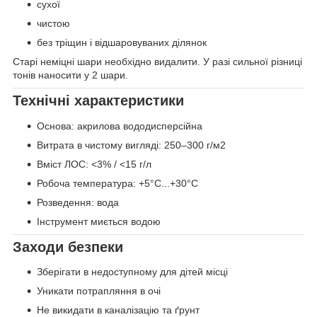
сухої
чистою
без тріщин і відшаровуваних ділянок
Старі неміцні шари необхідно видалити. У разі сильної різниці
тонів наносити у 2 шари.
Технічні характеристики
Основа: акрилова вододисперсійна
Витрата в чистому вигляді: 250–300 г/м2
Вміст ЛОС: <3% / <15 г/л
Робоча температура: +5°C...+30°C
Розведення: вода
Інструмент миється водою
Заходи безпеки
Зберігати в недоступному для дітей місці
Уникати потрапляння в очі
Не викидати в каналізацію та ґрунт