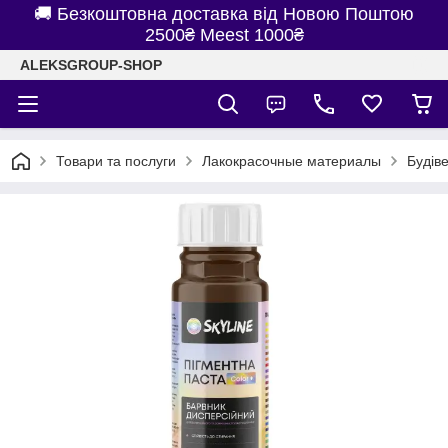
🚚 Безкоштовна доставка від Новою Поштою
2500₴ Meest 1000₴
ALEKSGROUP-SHOP
Товари та послуги
Лакокрасочные материалы
Будів