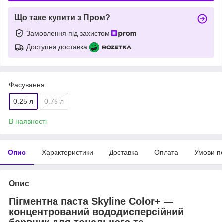
Що таке купити з Пром?
Замовлення під захистом
Доступна доставка
Фасування
0.25 л
0.75 л
В наявності
Опис
Характеристики
Доставка
Оплата
Умови п
Опис
Пігментна паста Skyline Color+ —
концентрований вододисперсійний
барвник для тонального та