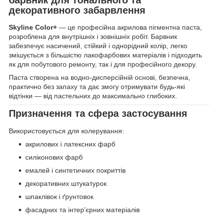
декоративного забарвлення
Skyline Color+
— це професійна акрилова пігментна паста,
розроблена для внутрішніх і зовнішніх робіт. Барвник
забезпечує насичений, стійкий і однорідний колір, легко
змішується з більшістю лакофарбових матеріалів і підходить
як для побутового ремонту, так і для професійного декору.
Паста створена на водно-дисперсійній основі, безпечна,
практично без запаху та дає змогу отримувати будь-які
відтінки — від пастельних до максимально глибоких.
Призначення та сфера застосування
Використовується для колерування:
акрилових і латексних фарб
силіконових фарб
емалей і синтетичних покриттів
декоративних штукатурок
шпаклівок і ґрунтовок
фасадних та інтер'єрних матеріалів