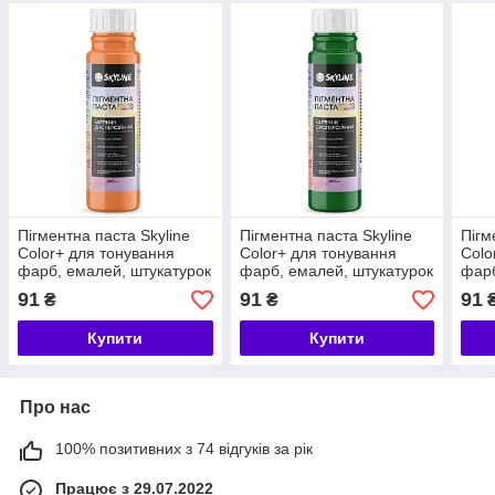
Пігментна паста Skyline
Пігментна паста Skyline
Пігм
Color+ для тонування
Color+ для тонування
Colo
фарб, емалей, штукатурок
фарб, емалей, штукатурок
фарб
04 Персиковий 250 мл
22 Темно-зелений 250 мл
06 Т
91
91
91
₴
₴
Купити
Купити
Про нас
100% позитивних з 74 відгуків за рік
Працює з 29.07.2022