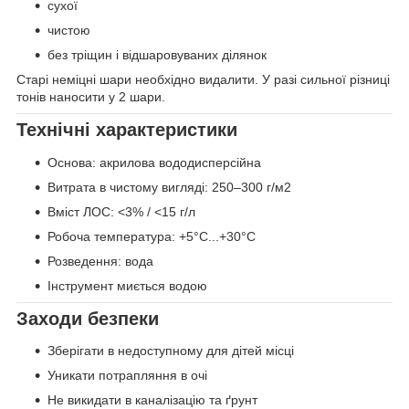
сухої
чистою
без тріщин і відшаровуваних ділянок
Старі неміцні шари необхідно видалити. У разі сильної різниці
тонів наносити у 2 шари.
Технічні характеристики
Основа: акрилова вододисперсійна
Витрата в чистому вигляді: 250–300 г/м2
Вміст ЛОС: <3% / <15 г/л
Робоча температура: +5°C...+30°C
Розведення: вода
Інструмент миється водою
Заходи безпеки
Зберігати в недоступному для дітей місці
Уникати потрапляння в очі
Не викидати в каналізацію та ґрунт