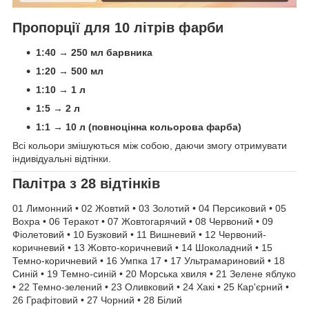
Пропорції для 10 літрів фарби
1:40 → 250 мл барвника
1:20 → 500 мл
1:10 → 1 л
1:5 → 2 л
1:1 → 10 л (повноцінна кольорова фарба)
Всі кольори змішуються між собою, даючи змогу отримувати
індивідуальні відтінки.
Палітра з 28 відтінків
01 Лимонний • 02 Жовтий • 03 Золотий • 04 Персиковий • 05
Вохра • 06 Теракот • 07 Жовтогарячий • 08 Червоний • 09
Фіолетовий • 10 Бузковий • 11 Вишневий • 12 Червоний-
коричневий • 13 Жовто-коричневий • 14 Шоколадний • 15
Темно-коричневий • 16 Умпка 17 • 17 Ультрамариновий • 18
Синій • 19 Темно-синій • 20 Морська хвиля • 21 Зелене яблуко
• 22 Темно-зелений • 23 Оливковий • 24 Хакі • 25 Кар'єрний •
26 Графітовий • 27 Чорний • 28 Білий