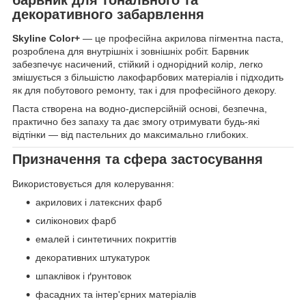
декоративного забарвлення
Skyline Color+
— це професійна акрилова пігментна паста,
розроблена для внутрішніх і зовнішніх робіт. Барвник
забезпечує насичений, стійкий і однорідний колір, легко
змішується з більшістю лакофарбових матеріалів і підходить
як для побутового ремонту, так і для професійного декору.
Паста створена на водно-дисперсійній основі, безпечна,
практично без запаху та дає змогу отримувати будь-які
відтінки — від пастельних до максимально глибоких.
Призначення та сфера застосування
Використовується для колерування:
акрилових і латексних фарб
силіконових фарб
емалей і синтетичних покриттів
декоративних штукатурок
шпаклівок і ґрунтовок
фасадних та інтер'єрних матеріалів