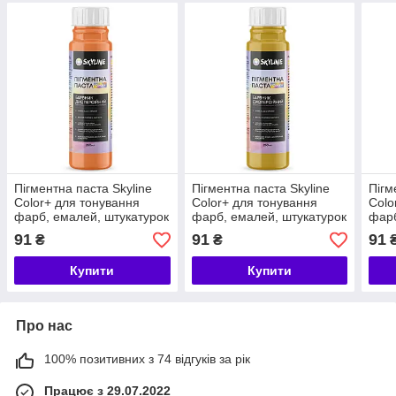
Пігментна паста Skyline
Пігментна паста Skyline
Пігм
Color+ для тонування
Color+ для тонування
Colo
фарб, емалей, штукатурок
фарб, емалей, штукатурок
фарб
04 Персиковий 250 мл
05 Вохра 250 мл
06 Т
91
91
91
₴
₴
Купити
Купити
Про нас
100% позитивних з 74 відгуків за рік
Працює з 29.07.2022