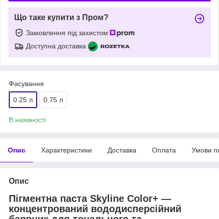
Що таке купити з Пром?
Замовлення під захистом
Доступна доставка
Фасування
0.25 л
0.75 л
В наявності
Опис
Характеристики
Доставка
Оплата
Умови п
Опис
Пігментна паста Skyline Color+ —
концентрований вододисперсійний
барвник для тонального та