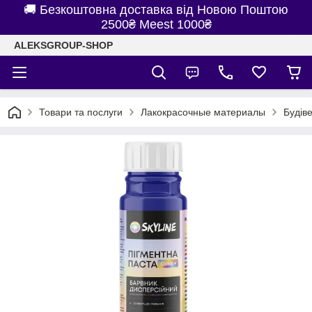
🚚 Безкоштовна доставка від Новою Поштою
2500₴ Meest 1000₴
ALEKSGROUP-SHOP
Товари та послуги
Лакокрасочные материалы
Будів