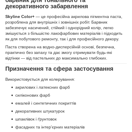
декоративного забарвлення
Skyline Color+
— це професійна акрилова пігментна паста,
розроблена для внутрішніх і зовнішніх робіт. Барвник
забезпечує насичений, стійкий і однорідний колір, легко
змішується з більшістю лакофарбових матеріалів і підходить
як для побутового ремонту, так і для професійного декору.
Паста створена на водно-дисперсійній основі, безпечна,
практично без запаху та дає змогу отримувати будь-які
відтінки — від пастельних до максимально глибоких.
Призначення та сфера застосування
Використовується для колерування:
акрилових і латексних фарб
силіконових фарб
емалей і синтетичних покриттів
декоративних штукатурок
шпаклівок і ґрунтовок
фасадних та інтер'єрних матеріалів