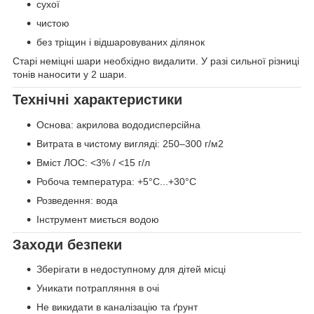
сухої
чистою
без тріщин і відшаровуваних ділянок
Старі неміцні шари необхідно видалити. У разі сильної різниці
тонів наносити у 2 шари.
Технічні характеристики
Основа: акрилова вододисперсійна
Витрата в чистому вигляді: 250–300 г/м2
Вміст ЛОС: <3% / <15 г/л
Робоча температура: +5°C...+30°C
Розведення: вода
Інструмент миється водою
Заходи безпеки
Зберігати в недоступному для дітей місці
Уникати потрапляння в очі
Не викидати в каналізацію та ґрунт