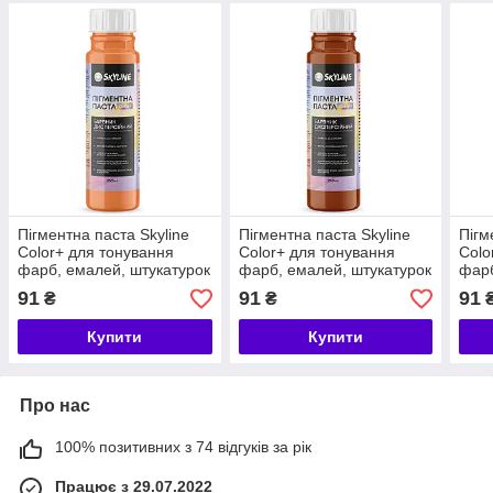
Пігментна паста Skyline
Пігментна паста Skyline
Пігм
Color+ для тонування
Color+ для тонування
Colo
фарб, емалей, штукатурок
фарб, емалей, штукатурок
фарб
04 Персиковий 250 мл
06 Теракот 250 мл
07 Ж
91
91
91
₴
₴
Купити
Купити
Про нас
100% позитивних з 74 відгуків за рік
Працює з 29.07.2022