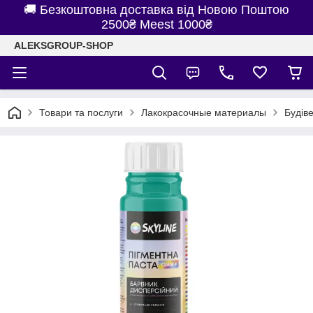
🚚 Безкоштовна доставка від Новою Поштою
2500₴ Meest 1000₴
ALEKSGROUP-SHOP
Товари та послуги
Лакокрасочные материалы
Будів