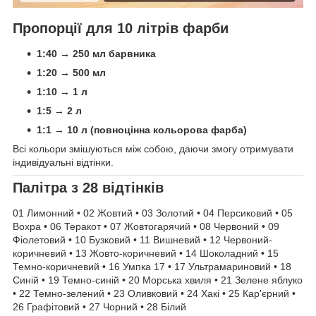
Пропорції для 10 літрів фарби
1:40 → 250 мл барвника
1:20 → 500 мл
1:10 → 1 л
1:5 → 2 л
1:1 → 10 л (повноцінна кольорова фарба)
Всі кольори змішуються між собою, даючи змогу отримувати
індивідуальні відтінки.
Палітра з 28 відтінків
01 Лимонний • 02 Жовтий • 03 Золотий • 04 Персиковий • 05
Вохра • 06 Теракот • 07 Жовтогарячий • 08 Червоний • 09
Фіолетовий • 10 Бузковий • 11 Вишневий • 12 Червоний-
коричневий • 13 Жовто-коричневий • 14 Шоколадний • 15
Темно-коричневий • 16 Умпка 17 • 17 Ультрамариновий • 18
Синій • 19 Темно-синій • 20 Морська хвиля • 21 Зелене яблуко
• 22 Темно-зелений • 23 Оливковий • 24 Хакі • 25 Кар'єрний •
26 Графітовий • 27 Чорний • 28 Білий