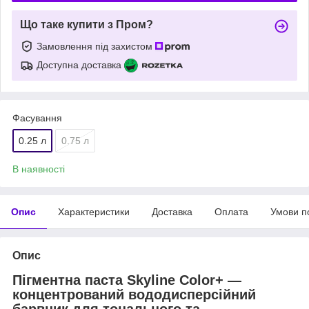
Що таке купити з Пром?
Замовлення під захистом
Доступна доставка
Фасування
0.25 л
0.75 л
В наявності
Опис
Характеристики
Доставка
Оплата
Умови п
Опис
Пігментна паста Skyline Color+ —
концентрований вододисперсійний
барвник для тонального та