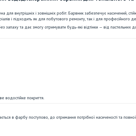
 для внутрішніх і зовнішніх робіт. Барвник забезпечує насичений, стійк
іалів і підходить як для побутового ремонту, так і для професійного д
ез запаху та дає змогу отримувати будь-які відтінки — від пастельних д
е водостійке покриття.
ться в фарбу поступово, до отримання потрібної насиченості та повної