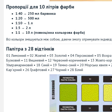
Пропорції для 10 літрів фарби
1:40 → 250 мл барвника
1:20 → 500 мл
1:10 → 1 л
1:5 → 2 л
1:1 → 10 л (повноцінна кольорова фарба)
Всі кольори змішуються між собою, даючи змогу отримувати індивіду
Палітра з 28 відтінків
01 Лимонний • 02 Жовтий • 03 Золотий • 04 Персиковий • 05 Вохра
Бузковий • 11 Вишневий • 12 Червоний-коричневий • 13 Жовто-кор
Ультрамариновий • 18 Синій • 19 Темно-синій • 20 Морська хвиля •
Кар'єрний • 26 Графітовий • 27 Чорний • 28 Білий