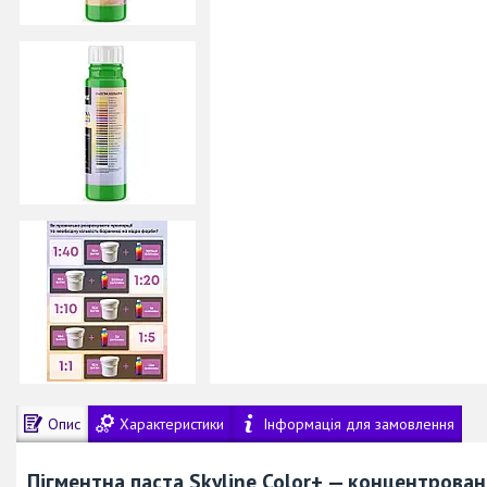
Опис
Характеристики
Інформація для замовлення
Пігментна паста Skyline Color+ — концентрова