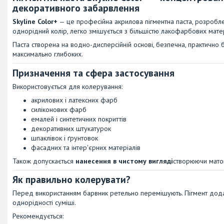
декоративного забарвлення
Skyline Color+
— це професійна акрилова пігментна паста, розроблена
однорідний колір, легко змішується з більшістю лакофарбових матер
Паста створена на водно-дисперсійній основі, безпечна, практично б
максимально глибоких.
Призначення та сфера застосування
Використовується для колерування:
акрилових і латексних фарб
силіконових фарб
емалей і синтетичних покриттів
декоративних штукатурок
шпаклівок і ґрунтовок
фасадних та інтер'єрних матеріалів
Також допускається
нанесення в чистому вигляді
створюючи матов
Як правильно колерувати?
Перед використанням барвник ретельно перемішують. Пігмент додає
однорідності суміші.
Рекомендується: