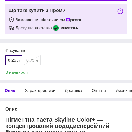
Що таке купити з Пром?
Замовлення під захистом
Доступна доставка
Фасування
0.25 л
0.75 л
В наявності
Опис
Характеристики
Доставка
Оплата
Умови п
Опис
Пігментна паста Skyline Color+ —
концентрований вододисперсійний
барвник для тонального та