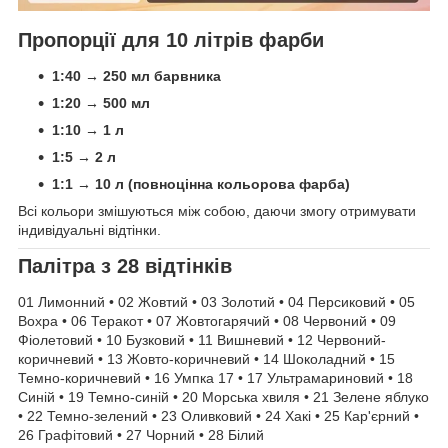
Пропорції для 10 літрів фарби
1:40 → 250 мл барвника
1:20 → 500 мл
1:10 → 1 л
1:5 → 2 л
1:1 → 10 л (повноцінна кольорова фарба)
Всі кольори змішуються між собою, даючи змогу отримувати
індивідуальні відтінки.
Палітра з 28 відтінків
01 Лимонний • 02 Жовтий • 03 Золотий • 04 Персиковий • 05
Вохра • 06 Теракот • 07 Жовтогарячий • 08 Червоний • 09
Фіолетовий • 10 Бузковий • 11 Вишневий • 12 Червоний-
коричневий • 13 Жовто-коричневий • 14 Шоколадний • 15
Темно-коричневий • 16 Умпка 17 • 17 Ультрамариновий • 18
Синій • 19 Темно-синій • 20 Морська хвиля • 21 Зелене яблуко
• 22 Темно-зелений • 23 Оливковий • 24 Хакі • 25 Кар'єрний •
26 Графітовий • 27 Чорний • 28 Білий