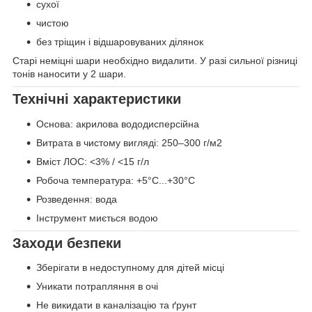
сухої
чистою
без тріщин і відшаровуваних ділянок
Старі неміцні шари необхідно видалити. У разі сильної різниці
тонів наносити у 2 шари.
Технічні характеристики
Основа: акрилова вододисперсійна
Витрата в чистому вигляді: 250–300 г/м2
Вміст ЛОС: <3% / <15 г/л
Робоча температура: +5°C...+30°C
Розведення: вода
Інструмент миється водою
Заходи безпеки
Зберігати в недоступному для дітей місці
Уникати потрапляння в очі
Не викидати в каналізацію та ґрунт