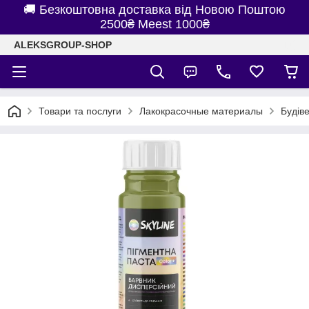
🚚 Безкоштовна доставка від Новою Поштою
2500₴ Meest 1000₴
ALEKSGROUP-SHOP
Товари та послуги
Лакокрасочные материалы
Будів