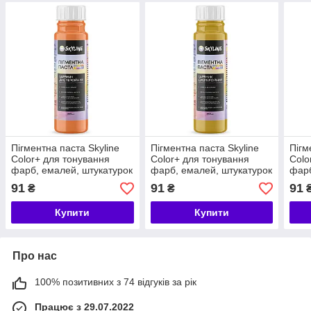
Пігментна паста Skyline
Пігментна паста Skyline
Пігм
Color+ для тонування
Color+ для тонування
Colo
фарб, емалей, штукатурок
фарб, емалей, штукатурок
фарб
04 Персиковий 250 мл
05 Вохра 250 мл
06 Т
91
91
91
₴
₴
Купити
Купити
Про нас
100% позитивних з 74 відгуків за рік
Працює з 29.07.2022