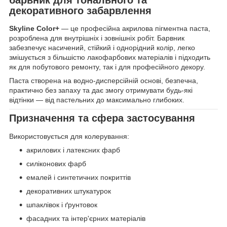
декоративного забарвлення
Skyline Color+
— це професійна акрилова пігментна паста,
розроблена для внутрішніх і зовнішніх робіт. Барвник
забезпечує насичений, стійкий і однорідний колір, легко
змішується з більшістю лакофарбових матеріалів і підходить
як для побутового ремонту, так і для професійного декору.
Паста створена на водно-дисперсійній основі, безпечна,
практично без запаху та дає змогу отримувати будь-які
відтінки — від пастельних до максимально глибоких.
Призначення та сфера застосування
Використовується для колерування:
акрилових і латексних фарб
силіконових фарб
емалей і синтетичних покриттів
декоративних штукатурок
шпаклівок і ґрунтовок
фасадних та інтер'єрних матеріалів