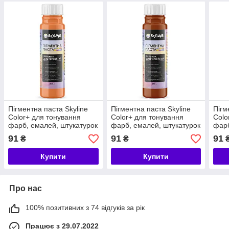
Пігментна паста Skyline
Пігментна паста Skyline
Пігм
Color+ для тонування
Color+ для тонування
Colo
фарб, емалей, штукатурок
фарб, емалей, штукатурок
фарб
04 Персиковий 250 мл
06 Теракот 250 мл
07 Ж
91
91
91
₴
₴
Купити
Купити
Про нас
100% позитивних з 74 відгуків за рік
Працює з 29.07.2022