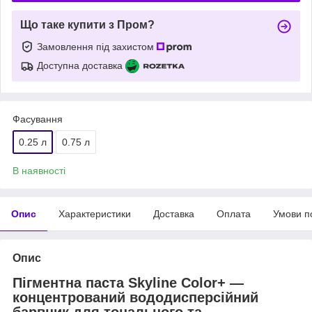
Що таке купити з Пром?
Замовлення під захистом
Доступна доставка
Фасування
0.25 л
0.75 л
В наявності
Опис
Характеристики
Доставка
Оплата
Умови п
Опис
Пігментна паста Skyline Color+ —
концентрований вододисперсійний
барвник для тонального та