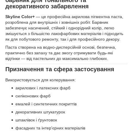
декоративного забарвлення
Skyline Color+
— це професійна акрилова пігментна паста,
розроблена для внутрішніх і зовнішніх робіт. Барвник
забезпечує насичений, стійкий і однорідний колір, легко
змішується з більшістю лакофарбових матеріалів і підходить
як для побутового ремонту, так і для професійного декору.
Паста створена на водно-дисперсійній основі, безпечна,
практично без запаху та дає змогу отримувати будь-які
відтінки — від пастельних до максимально глибоких.
Призначення та сфера застосування
Використовується для колерування:
акрилових і латексних фарб
силіконових фарб
емалей і синтетичних покриттів
декоративних штукатурок
шпаклівок і ґрунтовок
фасадних та інтер'єрних матеріалів