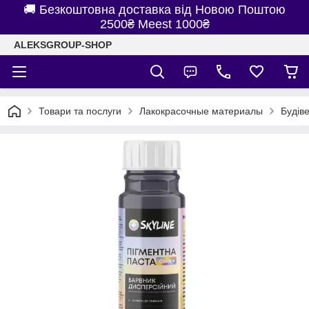
🚚 Безкоштовна доставка від Новою Поштою
2500₴ Meest 1000₴
ALEKSGROUP-SHOP
Товари та послуги
Лакокрасочные материалы
Будів