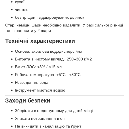
сухої
чистою
без тріщин і відшаровуваних ділянок
Старі неміцні шари необхідно видалити. У разі сильної різниці
тонів наносити у 2 шари.
Технічні характеристики
Основа: акрилова вододисперсійна
Витрата в чистому вигляді: 250–300 г/м2
Вміст ЛОС: <3% / <15 г/л
Робоча температура: +5°C...+30°C
Розведення: вода
Інструмент миється водою
Заходи безпеки
Зберігати в недоступному для дітей місці
Уникати потрапляння в очі
Не викидати в каналізацію та ґрунт