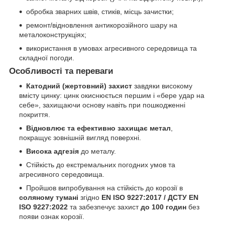
обробка зварних швів, стиків, місць зачистки;
ремонт/відновлення антикорозійного шару на
металоконструкціях;
використання в умовах агресивного середовища та
складної погоди.
Особливості та переваги
Катодний (жертовний) захист
завдяки високому
вмісту цинку: цинк окиснюється першим і «бере удар на
себе», захищаючи основу навіть при пошкодженні
покриття.
Відновлює та ефективно захищає метал
,
покращує зовнішній вигляд поверхні.
Висока адгезія
до металу.
Стійкість до екстремальних погодних умов та
агресивного середовища.
Пройшов випробування на стійкість до корозії в
соляному тумані
згідно
EN ISO 9227:2017 / ДСТУ EN
ISO 9227:2022
та забезпечує захист
до 100 годин
без
появи ознак корозії.