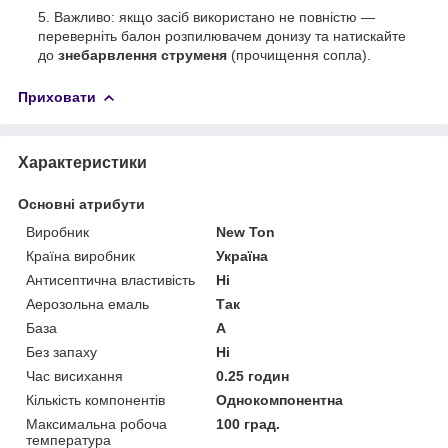
Важливо: якщо засіб використано не повністю —
переверніть балон розпилювачем донизу та натискайте
до
знебарвлення струменя
(прочищення сопла).
Приховати
Характеристики
Основні атрибути
Виробник
New Ton
Країна виробник
Україна
Антисептична властивість
Ні
Аерозольна емаль
Так
База
А
Без запаху
Ні
Час висихання
0.25 годин
Кількість компонентів
Однокомпонентна
Максимальна робоча
100 град.
температура