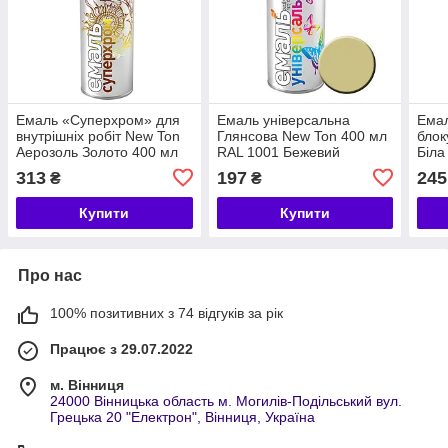
Емаль «Суперхром» для
Емаль універсальна
Емал
внутрішніх робіт New Ton
Глянсова New Ton 400 мл
блок
Аерозоль Золото 400 мл
RAL 1001 Бежевий
Біла
313
197
245
₴
₴
Купити
Купити
Про нас
100% позитивних з 74 відгуків за рік
Працює з 29.07.2022
м. Вінниця
24000 Вінницька область м. Могилів-Подільський вул.
Грецька 20 "Електрон", Вінниця, Україна