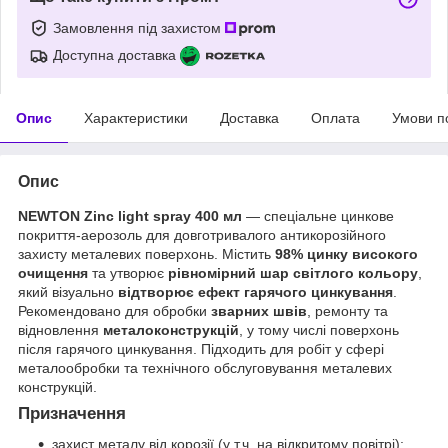
Замовлення під захистом
Доступна доставка
Опис
Характеристики
Доставка
Оплата
Умови п
Опис
NEWTON Zinc light spray 400 мл
— спеціальне цинкове
покриття-аерозоль для довготривалого антикорозійного
захисту металевих поверхонь. Містить
98% цинку високого
очищення
та утворює
рівномірний шар світлого кольору
,
який візуально
відтворює ефект гарячого цинкування
.
Рекомендовано для обробки
зварних швів
, ремонту та
відновлення
металоконструкцій
, у тому числі поверхонь
після гарячого цинкування. Підходить для робіт у сфері
металообробки та технічного обслуговування металевих
конструкцій.
Призначення
захист металу від корозії (у т.ч. на відкритому повітрі);