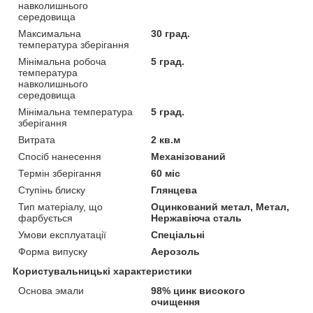
навколишнього
середовища
Максимальна
30 град.
температура зберігання
Мінімальна робоча
5 град.
температура
навколишнього
середовища
Мінімальна температура
5 град.
зберігання
Витрата
2 кв.м
Спосіб нанесення
Механізований
Термін зберігання
60 міс
Ступінь блиску
Глянцева
Тип матеріалу, що
Оцинкований метал, Метал,
фарбується
Нержавіюча сталь
Умови експлуатації
Спеціальні
Форма випуску
Аерозоль
Користувальницькі характеристики
Основа эмали
98% цинк високого
очищення