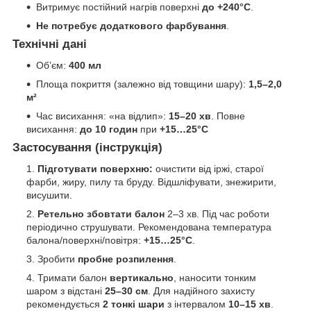
Витримує постійний нагрів поверхні
до +240°C
.
Не потребує додаткового фарбування
.
Технічні дані
Об’єм:
400 мл
Площа покриття (залежно від товщини шару):
1,5–2,0
м²
Час висихання: «на відлип»:
15–20 хв
. Повне
висихання:
до 10 годин
при
+15…25°C
Застосування (інструкція)
Підготувати поверхню:
очистити від іржі, старої
фарби, жиру, пилу та бруду. Відшліфувати, знежирити,
висушити.
Ретельно збовтати балон
2–3 хв. Під час роботи
періодично струшувати. Рекомендована температура
балона/поверхні/повітря:
+15…25°C
.
Зробити
пробне розпилення
.
Тримати балон
вертикально
, наносити тонким
шаром з відстані
25–30 см
. Для надійного захисту
рекомендується
2 тонкі шари
з інтервалом
10–15 хв
.