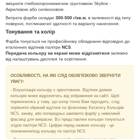
зміцнити глибокопроникаючою грунтовкою Skyline -
Акриловою або силіконовою.
Витрата фарби складає
300-500 г/кв.м
, в залежності від типу
поверхні, поглинаючої здатності та варіанту нанесення.
Тонування та колір
Фарба тонується на професійному обладнанні відповідно до
еталонних відтінків палітри
NCS
.
Передача кольору на екрані може відрізнятися
залежно
від налаштувань дисплея та освітлення.
ОСОБЛИВОСТІ, НА ЯКІ СЛІД ОБОВ'ЯЗКОВО ЗВЕРНУТИ
УВАГУ:
- Візуалізація кольору є орієнтовною. Відтінок деяких
кольорів може відрізнятись від зображення на сайті. Щоб
переконатись у тому, що колір точно Вам підходить, слід
порівняти обраний відтінок по фізичному Каталогу Кольорів
NCS, вживу, або попередньо замовити фарбу у невеликій
фасовці для викраски. Всі представлені кольори тонуються
згідно палітри NCS. Цифри перед назвою кольору - це
позначення/код кольору по палітрі NCS.