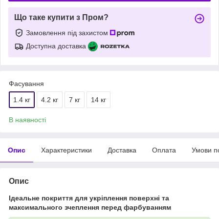
Що таке купити з Пром?
Замовлення під захистом
Доступна доставка
Фасування
1.4 кг
4.2 кг
7 кг
14 кг
В наявності
Опис
Характеристики
Доставка
Оплата
Умови п
Опис
Ідеальне покриття для укріплення поверхні та
максимального зчеплення перед фарбуванням