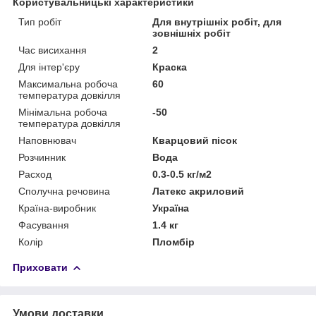
Користувальницькі характеристики
Тип робіт
Для внутрішніх робіт, для
зовнішніх робіт
Час висихання
2
Для інтер'єру
Краска
Максимальна робоча
60
температура довкілля
Мінімальна робоча
-50
температура довкілля
Наповнювач
Кварцовий пісок
Розчинник
Вода
Расход
0.3-0.5 кг/м2
Сполучна речовина
Латекс акриловий
Країна-виробник
Україна
Фасування
1.4 кг
Колір
Пломбір
Приховати
Умови доставки