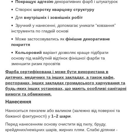
Покращує адгезію
декоративних фарб і штукатурок
Створює
шорстку кварцову структуру
Для
внутрішніх і зовнішніх робіт
Зручний у нанесенні, допомагає уникати “ковзання”
інструмента по гладкій основі
Може застосовуватись як
фінішне декоративне
покриття
Кольоровий
варіант дозволяє краще підібрати
основу під майбутній відтінок фінішної фарби та
зменшити ризик просвітів
Фарба сертифікована і може бути використана в
дитячих, медичних та інших закладах, а також кафе,
ресторанах, інших закладах громадського харчування та
будь-яких інших установах, що мають особливі санітарні
вимоги та обмеження.
Нанесення
Наноситься пензлем або валиком (залежно від поверхні та
бажаної фактурності) у
1–2 шари
.
Перед нанесенням основу очистити від пилу, бруду,
крейдяних/неміцних шарів, жирних плям. Слабкі ділянки -