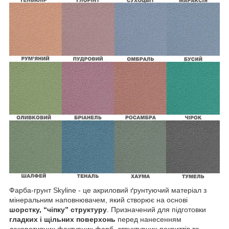
Фарба-грунт Skyline - це акриловий ґрунтуючий матеріал з
мінеральним наповнювачем, який створює на основі
шорстку, “чіпку” структуру
. Призначений для підготовки
гладких і щільних поверхонь
перед нанесенням
декоративних фактурних фарб, структурних покриттів та