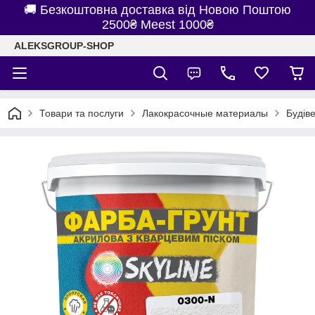
🚚 Безкоштовна доставка від Новою Поштою
2500₴ Meest 1000₴
ALEKSGROUP-SHOP
Товари та послуги
Лакокрасочные материалы
Будів