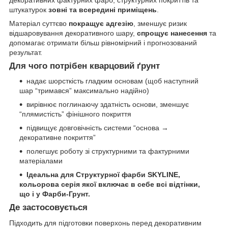
штукатурок
зовні та всередині приміщень
.
Матеріал суттєво
покращує адгезію
, зменшує ризик
відшаровування декоративного шару,
спрощує нанесення
та
допомагає отримати більш рівномірний і прогнозований
результат.
Для чого потрібен кварцовий ґрунт
надає шорсткість гладким основам (щоб наступний
шар “тримався” максимально надійно)
вирівнює поглинаючу здатність основи, зменшує
“плямистість” фінішного покриття
підвищує довговічність системи “основа →
декоративне покриття”
полегшує роботу зі структурними та фактурними
матеріалами
Ідеальна для Структурної фарби SKYLINE,
кольорова серія якої включає в себе всі відтінки,
що і у Фарби-Грунт.
Де застосовується
Підходить для підготовки поверхонь перед декоративним