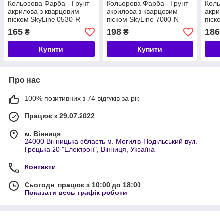
Кольорова Фарба - Грунт
Кольорова Фарба - Грунт
Коль
акрилова з кварцовим
акрилова з кварцовим
акри
піском SkyLine 0530-R
піском SkyLine 7000-N
піск
Ніжно-рожевий 1,4 кг
Тумель 1,4 кг
Янса
165
198
186
₴
₴
Купити
Купити
Про нас
100% позитивних з 74 відгуків за рік
Працює з 29.07.2022
м. Вінниця
24000 Вінницька область м. Могилів-Подільський вул.
Грецька 20 "Електрон", Вінниця, Україна
Контакти
Сьогодні працює з 10:00 до 18:00
Показати весь графік роботи