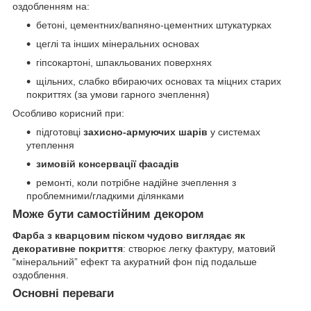
оздобленням на:
бетоні, цементних/вапняно-цементних штукатурках
цеглі та інших мінеральних основах
гіпсокартоні, шпакльованих поверхнях
щільних, слабко вбираючих основах та міцних старих
покриттях (за умови гарного зчеплення)
Особливо корисний при:
підготовці
захисно-армуючих шарів
у системах
утеплення
зимовій консервації фасадів
ремонті, коли потрібне надійне зчеплення з
проблемними/гладкими ділянками
Може бути самостійним декором
Фарба з кварцовим піском чудово виглядає як
декоративне покриття
: створює легку фактуру, матовий
“мінеральний” ефект та акуратний фон під подальше
оздоблення.
Основні переваги