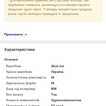
- Для виключення відмінностей у відтінках кольору, при
фарбуванні поверхонь рекомендується використовувати
продукцію однієї партії. У випадку використання продукції
різних партій необхідно проводити їх змішування.
Приховати
Характеристики
Основні
Виробник
SkyLine
Країна виробник
Україна
Антисептична властивість
Ні
Аерозольна фарба
Ні
База під колеровку
BW
Без запаху
Так
Кількість компонентів
Однокомпонентна
Максимальна робоча
60 град.