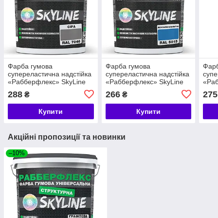
Фарба гумова
Фарба гумова
Фарб
супереластична надстійка
супереластична надстійка
супе
«Рабберфлекс» SkyLine
«Рабберфлекс» SkyLine
«Раб
Сірий RAL 7046 1,2 кг
Яскраво-блакитний RAL
Сині
288
266
275
₴
₴
5015 1,2 кг
Купити
Купити
Акційні пропозиції та новинки
–10%