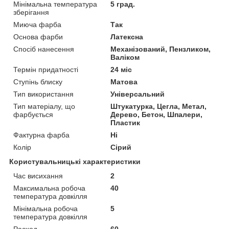
Мінімальна температура
5 град.
зберігання
Миюча фарба
Так
Основа фарби
Латексна
Спосіб нанесення
Механізований, Пензликом,
Валіком
Термін придатності
24 міс
Ступінь блиску
Матова
Тип використання
Універсальний
Тип матеріалу, що
Штукатурка, Цегла, Метал,
фарбується
Дерево, Бетон, Шпалери,
Пластик
Фактурна фарба
Ні
Колір
Сірий
Користувальницькі характеристики
Час висихання
2
Максимальна робоча
40
температура довкілля
Мінімальна робоча
5
температура довкілля
Расход
60