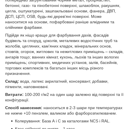
бетонні, газо- та пінобетонні поверхні, шлакоблок, ракушняк,
цегла, оштукатурені, зашпакльовані основи, фанера, ДВП,
ДСП, ЦСП, OSB, будь-які дерев'яні поверхні. Може
наноситися на основи, пофарбовані раніше алкідними та
олійними фарбами.
Підійде як ніщо краще для фарбування дахів, фасадів
будівель та споруд, цоколів, металевих водостічних труб та
жолобів, цегляних, кам'яних кладок, мінеральних основ,
стовпів, огорож, житлових та нежитлових приміщень – складів,
ангарів тощо; ванних кімнат, кухонь, льохів та інших вологих
приміщень; спортивних, медичних установ, залів, басейнів,
торгових комплексів та багатьох інших місць різного
призначення.
Склад:
вода, латекс акрилатний, консервант, добавки,
пігменти, наповнювачі.
Витрати:
100-200 г/м2 на один шар залежно від поверхні та її
конфігурації.
Спосіб нанесення:
наноситься в 2-3 шари при температурах
не нижче +10 пензлем, валиком або фарборозпилювачем.
Колерування: База А і С за каталогами NCS і RAL.
Клас стійкості до миття – 1 клас.