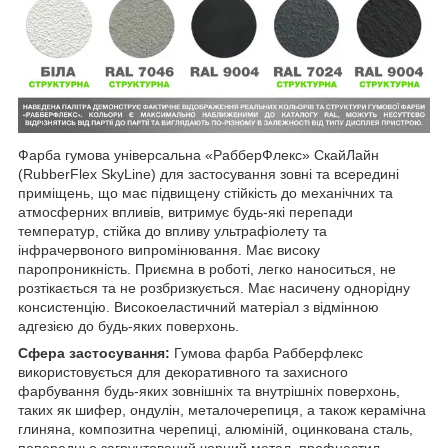
Фарба гумова універсальна «РабберФлекс» СкайЛайн
(RubberFlex SkyLine) для застосування зовні та всередині
приміщень, що має підвищену стійкість до механічних та
атмосферних впливів, витримує будь-які перепади
температур, стійка до впливу ультрафіолету та
інфрачервоного випромінювання. Має високу
паропроникність. Приємна в роботі, легко наноситься, не
розтікається та не розбризкується. Має насичену однорідну
консистенцію. Високоеластичний матеріал з відмінною
адгезією до будь-яких поверхонь.
Сфера застосування:
Гумова фарба Рабберфлекс
використовується для декоративного та захисного
фарбування будь-яких зовнішніх та внутрішніх поверхонь,
таких як шифер, ондулін, металочерепиця, а також керамічна
глиняна, композитна черепиці, алюміній, оцинкована сталь,
попередньо загрунтований чорний метал, профнастил,