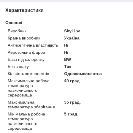
Характеристики
Основні
Виробник
SkyLine
Країна виробник
Україна
Антисептична властивість
Ні
Аерозольна фарба
Ні
База під колеровку
BW
Без запаху
Так
Кількість компонентів
Однокомпонентна
Максимальна робоча
40 град.
температура
навколишнього
середовища
Максимальна
35 град.
температура зберігання
Мінімальна робоча
5 град.
температура
навколишнього
середовища