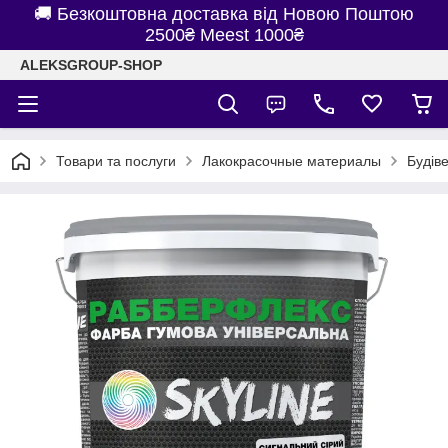
🚚 Безкоштовна доставка від Новою Поштою
2500₴ Meest 1000₴
ALEKSGROUP-SHOP
Товари та послуги
Лакокрасочные материалы
Будів