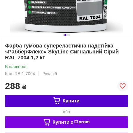
Фарба гумова супереластична надстійка
«РабберФлекс» SkyLine Сигнальний Сірий
RAL 7004 1,2 кг
В наявності
Код: RB-1-7004
Роздріб
288
₴
Купити
або
Купити з