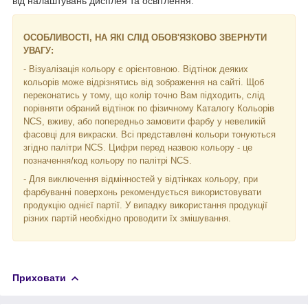
від налаштувань дисплея та освітлення.
ОСОБЛИВОСТІ, НА ЯКІ СЛІД ОБОВ'ЯЗКОВО ЗВЕРНУТИ
УВАГУ:
- Візуалізація кольору є орієнтовною. Відтінок деяких
кольорів може відрізнятись від зображення на сайті. Щоб
переконатись у тому, що колір точно Вам підходить, слід
порівняти обраний відтінок по фізичному Каталогу Кольорів
NCS, вживу, або попередньо замовити фарбу у невеликій
фасовці для викраски. Всі представлені кольори тонуються
згідно палітри NCS. Цифри перед назвою кольору - це
позначення/код кольору по палітрі NCS.
- Для виключення відмінностей у відтінках кольору, при
фарбуванні поверхонь рекомендується використовувати
продукцію однієї партії. У випадку використання продукції
різних партій необхідно проводити їх змішування.
Приховати