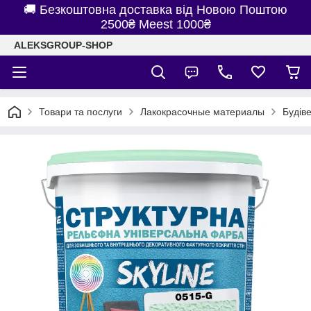
🚚 Безкоштовна доставка від Новою Поштою
2500₴ Meest 1000₴
ALEKSGROUP-SHOP
Товари та послуги
Лакокрасочные материалы
Будів