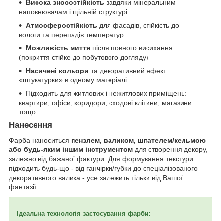
Висока зносостійкість
завдяки мінеральним
наповнювачам і щільній структурі
Атмосферостійкість
для фасадів, стійкість до
вологи та перепадів температур
Можливість миття
після повного висихання
(покриття стійке до побутового догляду)
Насичені кольори
та декоративний ефект
«штукатурки» в одному матеріалі
Підходить для житлових і нежитлових приміщень:
квартири, офіси, коридори, сходові клітини, магазини
тощо
Нанесення
Фарба наноситься
пензлем, валиком, шпателем/кельмою
або будь-яким іншим інструментом
для створення декору,
залежно від бажаної фактури. Для формування текстури
підходить будь-що - від ганчірки/губки до спеціалізованого
декоративного валика - усе залежить тільки від Вашої
фантазії.
Ідеальна технологія застосування фарби: