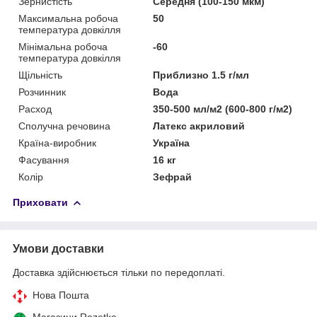
Зернистість
Середня (100-150 мкм)
Максимальна робоча
50
температура довкілля
Мінімальна робоча
-60
температура довкілля
Щільність
Приблизно 1.5 г/мл
Розчинник
Вода
Расход
350-500 мл/м2 (600-800 г/м2)
Сполучна речовина
Латекс акриловий
Країна-виробник
Україна
Фасування
16 кг
Колір
Зефрай
Приховати
Умови доставки
Доставка здійснюється тільки по передоплаті.
Нова Пошта
Магазини Rozetka