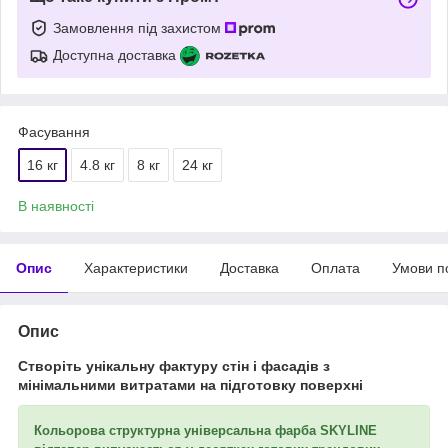
Замовлення під захистом
Доступна доставка
Фасування
16 кг
4.8 кг
8 кг
24 кг
В наявності
Опис
Характеристики
Доставка
Оплата
Умови п
Опис
Створіть унікальну фактуру стін і фасадів з
мінімальними витратами на підготовку поверхні
Кольорова
структурна універсальна фарба SKYLINE