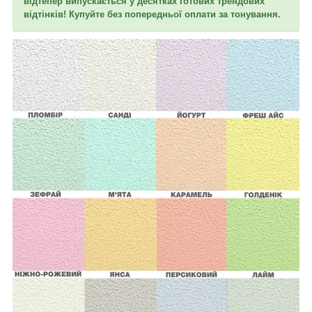
в
ідтепер
випускається у десятках готових трендових
відтінків! Купуйте без попередньої оплати за тонування.