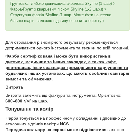
Грунтовка глибокопроникаюча акрилова
Skyline (1 шар) >
Фарба-Грунт з кварцевим піском Skyline (1-2 шари) >
Структурна фарба Skyline (1 шар. Може бути нанесено
більше шарів, залежно від типу основи та ефекту.).
Для отримання рівномірного результату рекомендується
дотримуватися одного інструмента та техніки по всій площині.
Фарба сертифікована і може бути використана в
дитячих, медичних та інших закладах, а також кафе,
ресторанах, інших закладах громадського харчування та
будь-яких інших установах, що мають особливі санітарні
вимоги та обмеження.
Витрата
Витрата залежить від фактури та інструмента. Орієнтовно:
600–800 г/м² на шар
.
Тонування та колір
Фарба тонується на професійному обладнанні відповідно до
еталонних відтінків палітри
NCS
.
Передача кольору на екрані може відрізнятися
залежно