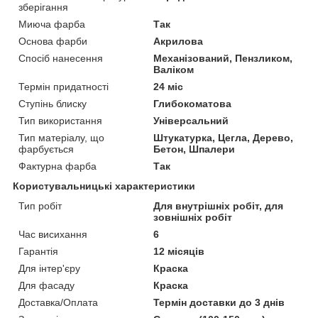
зберігання
Миюча фарба
Так
Основа фарби
Акрилова
Спосіб нанесення
Механізований, Пензликом,
Валіком
Термін придатності
24 міс
Ступінь блиску
Глибокоматова
Тип використання
Універсальний
Тип матеріалу, що
Штукатурка, Цегла, Дерево,
фарбується
Бетон, Шпалери
Фактурна фарба
Так
Користувальницькі характеристики
Тип робіт
Для внутрішніх робіт, для
зовнішніх робіт
Час висихання
6
Гарантія
12 місяців
Для інтер'єру
Краска
Для фасаду
Краска
Доставка/Оплата
Термін доставки до 3 днів