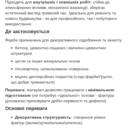
Підходить для
внутрішніх і зовнішніх робіт
: стійка до
атмосферних впливів, механічної взаємодії, зберігає
естетичний вигляд тривалий час. Ідеальна для ремонту та
нового будівництва - як для професійного, так і побутового
використання.
Де застосовується
Фарба призначена для декоративного оздоблення та захисту:
бетону, цементно-піщаних і вапняно-цементних
штукатурок
цегли та інших мінеральних основ
гіпсокартону, шпакльованих поверхонь
міцних дисперсійних покриттів (старі фарби/ґрунти,
що добре тримаються)
Перевага:
матеріал дозволяє працювати з
мінімальною
підготовкою
(не потребує «ідеальної» основи - фактура
допомагає приховувати дрібні нерівності та дефекти).
Основні переваги
Декоративна структурність
: створення різних
фактур (валик/щітка/кельма/шпатель)