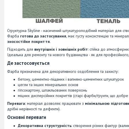
Структурна Skyline - насичений штукатуроподібний матеріал для с
Фарба
готова до застосування
, має густу консистенцію та мінер
зносостійке покриття
.
Підходить для
внутрішніх і зовнішніх робіт
: стійка до атмосферни
Ідеальна для ремонту та нового будівництва - як для професійного,
Де застосовується
Фарба призначена для декоративного оздоблення та захисту:
бетону, цементно-піщаних і вапняно-цементних штукатурок
цегли та інших мінеральних основ
гіпсокартону, шпакльованих поверхонь
міцних дисперсійних покриттів (старі фарби/ґрунти, що добре
Перевага:
матеріал дозволяє працювати з
мінімальною підготов
дрібні нерівності та дефекти).
Основні переваги
Декоративна структурність
: створення різних фактур (вали