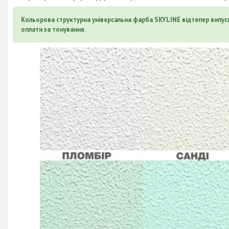
Кольорова
структурна універсальна фарба SKYLINE в
ідтепер
випус
оплати за тонування.