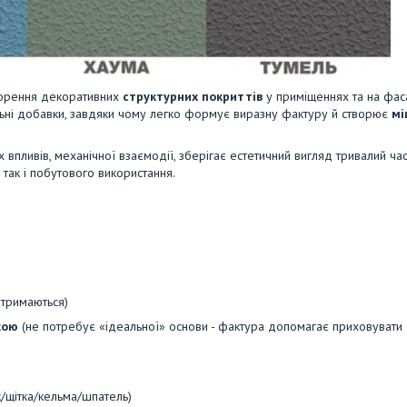
творення декоративних
структурних покриттів
у приміщеннях та на фас
альні добавки, завдяки чому легко формує виразну фактуру й створює
мі
х впливів, механічної взаємодії, зберігає естетичний вигляд тривалий час
 так і побутового використання.
 тримаються)
кою
(не потребує «ідеальної» основи - фактура допомагає приховувати
к/щітка/кельма/шпатель)