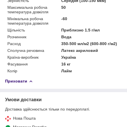
Зернистість
Середня (100-150 мкм)
Максимальна робоча
50
температура довкілля
Мінімальна робоча
-60
температура довкілля
Щільність
Приблизно 1.5 г/мл
Розчинник
Вода
Расход
350-500 мл/м2 (600-800 г/м2)
Сполучна речовина
Латекс акриловий
Країна-виробник
Україна
Фасування
16 кг
Колір
Лайм
Приховати
Умови доставки
Доставка здійснюється тільки по передоплаті.
Нова Пошта
Магазини Rozetka