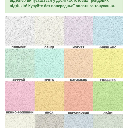
в
ідтепер
випускається у десятках готових трендових
відтінків! Купуйте без попередньої оплати за тонування.