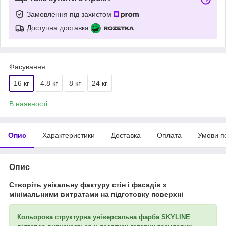
Замовлення під захистом
Доступна доставка
Фасування
16 кг
4.8 кг
8 кг
24 кг
В наявності
Опис
Характеристики
Доставка
Оплата
Умови п
Опис
Створіть унікальну фактуру стін і фасадів з
мінімальними витратами на підготовку поверхні
Кольорова
структурна універсальна фарба SKYLINE