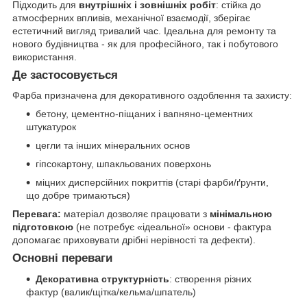
Підходить для
внутрішніх і зовнішніх робіт
: стійка до
атмосферних впливів, механічної взаємодії, зберігає
естетичний вигляд тривалий час. Ідеальна для ремонту та
нового будівництва - як для професійного, так і побутового
використання.
Де застосовується
Фарба призначена для декоративного оздоблення та захисту:
бетону, цементно-піщаних і вапняно-цементних
штукатурок
цегли та інших мінеральних основ
гіпсокартону, шпакльованих поверхонь
міцних дисперсійних покриттів (старі фарби/ґрунти,
що добре тримаються)
Перевага:
матеріал дозволяє працювати з
мінімальною
підготовкою
(не потребує «ідеальної» основи - фактура
допомагає приховувати дрібні нерівності та дефекти).
Основні переваги
Декоративна структурність
: створення різних
фактур (валик/щітка/кельма/шпатель)