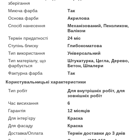
зберігання
Миюча фарба
Так
Основа фарби
Акрилова
Спосіб нанесення
Механізований, Пензликом,
Валіком
Термін придатності
24 міс
Ступінь блиску
Глибокоматова
Тип використання
Універсальний
Тип матеріалу, що
Штукатурка, Цегла, Дерево,
фарбується
Бетон, Шпалери
Фактурна фарба
Так
Користувальницькі характеристики
Тип робіт
Для внутрішніх робіт, для
зовнішніх робіт
Час висихання
6
Гарантія
12 місяців
Для інтер'єру
Краска
Для фасаду
Краска
Доставка/Оплата
Термін доставки до 3 днів