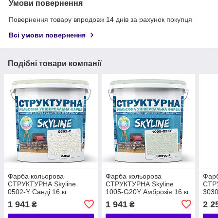
Умови повернення
Повернення товару впродовж 14 днів за рахунок покупця
Всі умови повернення
Подібні товари компанії
Фарба кольорова
Фарба кольорова
Фарб
СТРУКТУРНА Skyline
СТРУКТУРНА Skyline
СТР
0502-Y Санді 16 кг
1005-G20Y Амброзія 16 кг
3030
кг
1 941
1 941
2 2
₴
₴