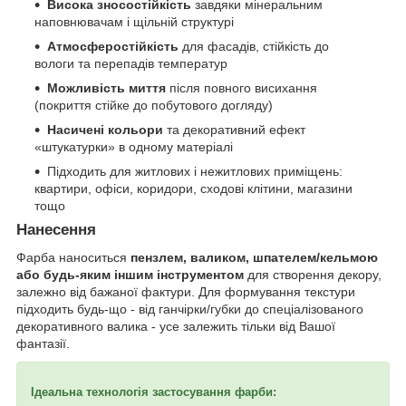
Висока зносостійкість
завдяки мінеральним
наповнювачам і щільній структурі
Атмосферостійкість
для фасадів, стійкість до
вологи та перепадів температур
Можливість миття
після повного висихання
(покриття стійке до побутового догляду)
Насичені кольори
та декоративний ефект
«штукатурки» в одному матеріалі
Підходить для житлових і нежитлових приміщень:
квартири, офіси, коридори, сходові клітини, магазини
тощо
Нанесення
Фарба наноситься
пензлем, валиком, шпателем/кельмою
або будь-яким іншим інструментом
для створення декору,
залежно від бажаної фактури. Для формування текстури
підходить будь-що - від ганчірки/губки до спеціалізованого
декоративного валика - усе залежить тільки від Вашої
фантазії.
Ідеальна технологія застосування фарби: