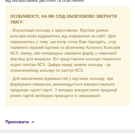
від налаштувань дисплея та освітлення.
ОСОБЛИВОСТІ, НА ЯКІ СЛІД ОБОВ'ЯЗКОВО ЗВЕРНУТИ
УВАГУ:
- Візуалізація кольору є орієнтовною. Відтінок деяких
кольорів може відрізнятись від зображення на сайті. Щоб
переконатись у тому, що колір точно Вам підходить, слід
порівняти обраний відтінок по фізичному Каталогу Кольорів
NCS, вживу, або попередньо замовити фарбу у невеликій
фасовці для викраски. Всі представлені кольори тонуються
згідно палітри NCS. Цифри перед назвою кольору - це
позначення/код кольору по палітрі NCS.
- Для виключення відмінностей у відтінках кольору, при
фарбуванні поверхонь рекомендується використовувати
продукцію однієї партії. У випадку використання продукції
різних партій необхідно проводити їх змішування.
Приховати