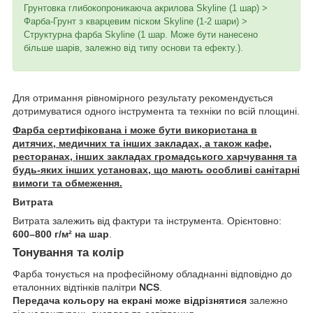
Грунтовка глибокопроникаюча акрилова
Skyline (1 шар) >
Фарба-Грунт з кварцевим піском Skyline (1-2 шари) >
Структурна фарба Skyline (1 шар. Може бути нанесено
більше шарів, залежно від типу основи та ефекту.).
Для отримання рівномірного результату рекомендується
дотримуватися одного інструмента та техніки по всій площині.
Фарба сертифікована і може бути використана в
дитячих, медичних та інших закладах, а також кафе,
ресторанах, інших закладах громадського харчування та
будь-яких інших установах, що мають особливі санітарні
вимоги та обмеження.
Витрата
Витрата залежить від фактури та інструмента. Орієнтовно:
600–800 г/м² на шар
.
Тонування та колір
Фарба тонується на професійному обладнанні відповідно до
еталонних відтінків палітри
NCS
.
Передача кольору на екрані може відрізнятися
залежно