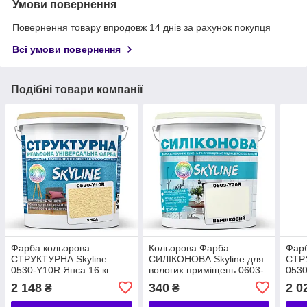
Умови повернення
Повернення товару впродовж 14 днів за рахунок покупця
Всі умови повернення
Подібні товари компанії
Фарба кольорова
Кольорова Фарба
Фарб
СТРУКТУРНА Skyline
СИЛІКОНОВА Skyline для
СТР
0530-Y10R Янса 16 кг
вологих приміщень 0603-
0530
Y20R Вершковий 1 л
кг
2 148
340
2 0
₴
₴