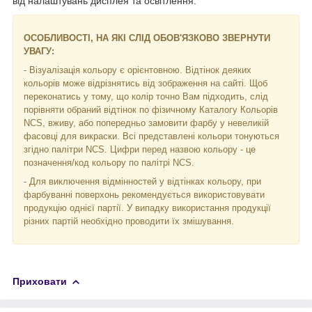
від налаштувань дисплея та освітлення.
ОСОБЛИВОСТІ, НА ЯКІ СЛІД ОБОВ'ЯЗКОВО ЗВЕРНУТИ
УВАГУ:
- Візуалізація кольору є орієнтовною. Відтінок деяких
кольорів може відрізнятись від зображення на сайті. Щоб
переконатись у тому, що колір точно Вам підходить, слід
порівняти обраний відтінок по фізичному Каталогу Кольорів
NCS, вживу, або попередньо замовити фарбу у невеликій
фасовці для викраски. Всі представлені кольори тонуються
згідно палітри NCS. Цифри перед назвою кольору - це
позначення/код кольору по палітрі NCS.
- Для виключення відмінностей у відтінках кольору, при
фарбуванні поверхонь рекомендується використовувати
продукцію однієї партії. У випадку використання продукції
різних партій необхідно проводити їх змішування.
Приховати