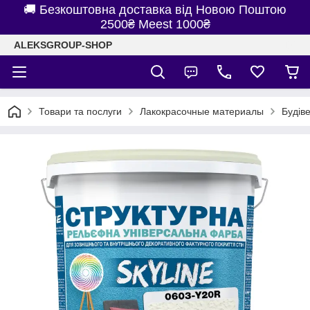
🚚 Безкоштовна доставка від Новою Поштою
2500₴ Meest 1000₴
ALEKSGROUP-SHOP
Товари та послуги
Лакокрасочные материалы
Будів