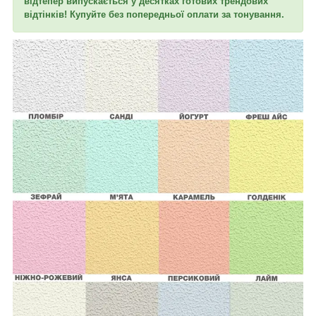
в
ідтепер
випускається у десятках готових трендових
відтінків! Купуйте без попередньої оплати за тонування.