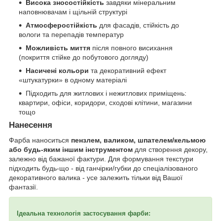
Висока зносостійкість
завдяки мінеральним
наповнювачам і щільній структурі
Атмосферостійкість
для фасадів, стійкість до
вологи та перепадів температур
Можливість миття
після повного висихання
(покриття стійке до побутового догляду)
Насичені кольори
та декоративний ефект
«штукатурки» в одному матеріалі
Підходить для житлових і нежитлових приміщень:
квартири, офіси, коридори, сходові клітини, магазини
тощо
Нанесення
Фарба наноситься
пензлем, валиком, шпателем/кельмою
або будь-яким іншим інструментом
для створення декору,
залежно від бажаної фактури. Для формування текстури
підходить будь-що - від ганчірки/губки до спеціалізованого
декоративного валика - усе залежить тільки від Вашої
фантазії.
Ідеальна технологія застосування фарби: