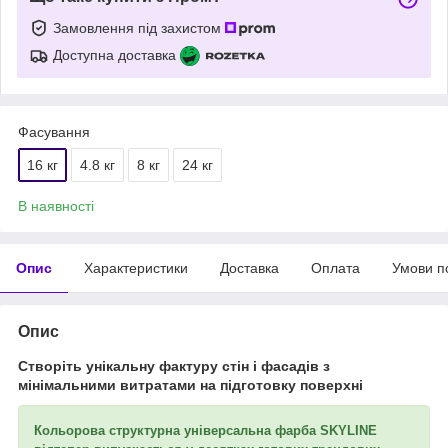
Замовлення під захистом
Доступна доставка
Фасування
16 кг
4.8 кг
8 кг
24 кг
В наявності
Опис
Характеристики
Доставка
Оплата
Умови п
Опис
Створіть унікальну фактуру стін і фасадів з
мінімальними витратами на підготовку поверхні
Кольорова
структурна універсальна фарба SKYLINE