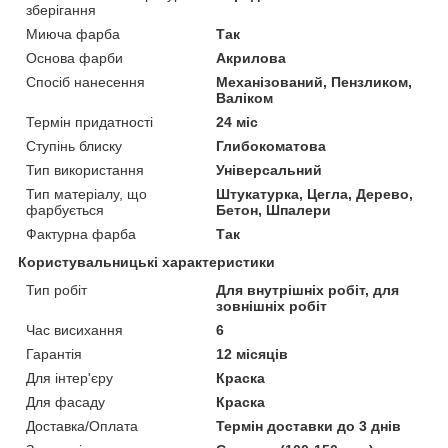
зберігання
Миюча фарба
Так
Основа фарби
Акрилова
Спосіб нанесення
Механізований, Пензликом,
Валіком
Термін придатності
24 міс
Ступінь блиску
Глибокоматова
Тип використання
Універсальний
Тип матеріалу, що
Штукатурка, Цегла, Дерево,
фарбується
Бетон, Шпалери
Фактурна фарба
Так
Користувальницькі характеристики
Тип робіт
Для внутрішніх робіт, для
зовнішніх робіт
Час висихання
6
Гарантія
12 місяців
Для інтер'єру
Краска
Для фасаду
Краска
Доставка/Оплата
Термін доставки до 3 днів