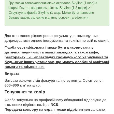
Грунтовка глибокопроникаюча акрилова
Skyline (1 шар) >
Фарба-Грунт з кварцевим піском Skyline (1-2 шари) >
Структурна фарба Skyline (1 шар. Може бути нанесено
більше шарів, залежно від типу основи та ефекту.).
Для отримання рівномірного результату рекомендується
дотримуватися одного інструмента та техніки по всій площині.
Фарба сертифікована і може бути використана в
дитячих, медичних та інших закладах, а також кафе,
ресторанах, інших закладах громадського харчування та
будь-яких інших установах, що мають особливі санітарні
вимоги та обмеження.
Витрата
Витрата залежить від фактури та інструмента. Орієнтовно:
600–800 г/м² на шар
.
Тонування та колір
Фарба тонується на професійному обладнанні відповідно до
еталонних відтінків палітри
NCS
.
Передача кольору на екрані може відрізнятися
залежно