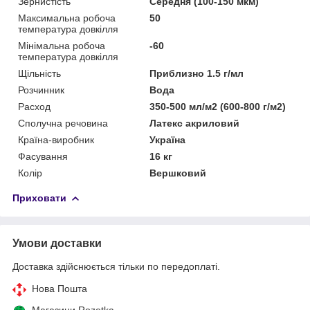
Зернистість
Середня (100-150 мкм)
Максимальна робоча
50
температура довкілля
Мінімальна робоча
-60
температура довкілля
Щільність
Приблизно 1.5 г/мл
Розчинник
Вода
Расход
350-500 мл/м2 (600-800 г/м2)
Сполучна речовина
Латекс акриловий
Країна-виробник
Україна
Фасування
16 кг
Колір
Вершковий
Приховати
Умови доставки
Доставка здійснюється тільки по передоплаті.
Нова Пошта
Магазини Rozetka