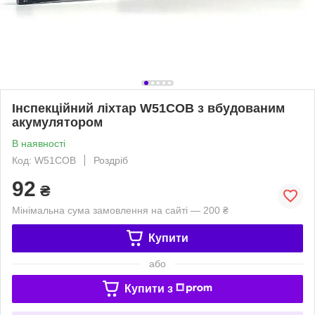
Інспекційний ліхтар W51COB з вбудованим
акумулятором
В наявності
Код: W51COB
Роздріб
92
₴
Мінімальна сума замовлення на сайті — 200 ₴
Купити
або
Купити з