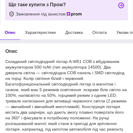
Що таке купити з Пром?
Замовлення під захистом
Опис
Характеристики
Доставка
Оплата
Умови п
Опис
Складаний світлодіодний ліхтар A-W51 COB з вбудованим
акумулятором 500 mAh (тип акумулятора 14500). Два
джерела світла — світлодіодна COB панель і SMD світлодіод
на торці. Колір світіння білий і червоний.
Багатофункціональний світлодіодний ліхтар із магнітом і
гачком, який має 5 режимів освітлення: яскраве біле світло на
100%, напівсвітло на 50%, торцевий режим з одним LED,
тривале натискання для активації червоного світла (2 режими
— звичайний і звичайний миготливий). Конструкція ліхтаря
містить два шарніри, що дають змогу плавно повертати його
на 360° і фіксувати в потрібному положенні. На ручці
розташований магніт, який стане в пригоді для кріплення
ліхтаря, наприклад, під капотом автомобіля під час ремонту