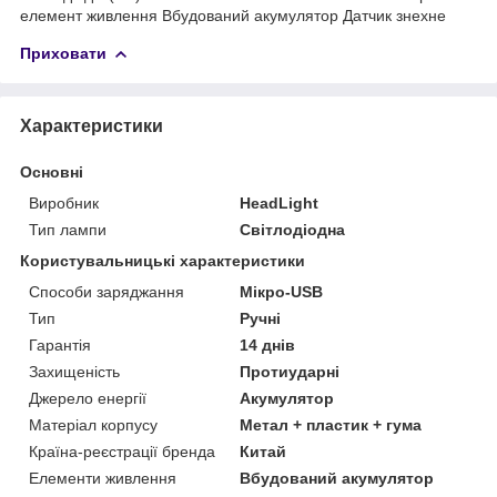
елемент живлення Вбудований акумулятор Датчик знехне
Приховати
Характеристики
Основні
Виробник
HeadLight
Тип лампи
Світлодіодна
Користувальницькі характеристики
Cпособи заряджання
Мікро-USB
Тип
Ручні
Гарантія
14 днів
Захищеність
Протиударні
Джерело енергії
Акумулятор
Матеріал корпусу
Метал + пластик + гума
Країна-реєстрації бренда
Китай
Елементи живлення
Вбудований акумулятор