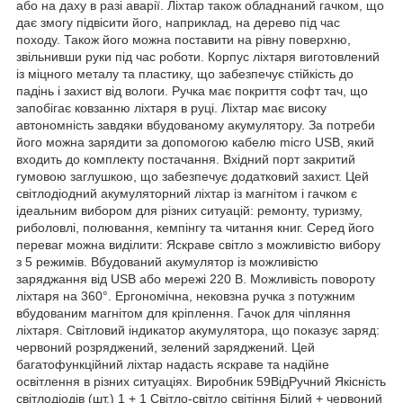
або на даху в разі аварії. Ліхтар також обладнаний гачком, що
дає змогу підвісити його, наприклад, на дерево під час
походу. Також його можна поставити на рівну поверхню,
звільнивши руки під час роботи. Корпус ліхтаря виготовлений
із міцного металу та пластику, що забезпечує стійкість до
падінь і захист від вологи. Ручка має покриття софт тач, що
запобігає ковзанню ліхтаря в руці. Ліхтар має високу
автономність завдяки вбудованому акумулятору. За потреби
його можна зарядити за допомогою кабелю micro USB, який
входить до комплекту постачання. Вхідний порт закритий
гумовою заглушкою, що забезпечує додатковий захист. Цей
світлодіодний акумуляторний ліхтар із магнітом і гачком є
ідеальним вибором для різних ситуацій: ремонту, туризму,
риболовлі, полювання, кемпінгу та читання книг. Серед його
переваг можна виділити: Яскраве світло з можливістю вибору
з 5 режимів. Вбудований акумулятор із можливістю
заряджання від USB або мережі 220 В. Можливість повороту
ліхтаря на 360°. Ергономічна, нековзна ручка з потужним
вбудованим магнітом для кріплення. Гачок для чіпляння
ліхтаря. Світловий індикатор акумулятора, що показує заряд:
червоний розряджений, зелений заряджений. Цей
багатофункційний ліхтар надасть яскраве та надійне
освітлення в різних ситуаціях. Виробник 59ВідРучний Якісність
світлодіодів (шт.) 1 + 1 Світло-світло світіння Білий + червоний