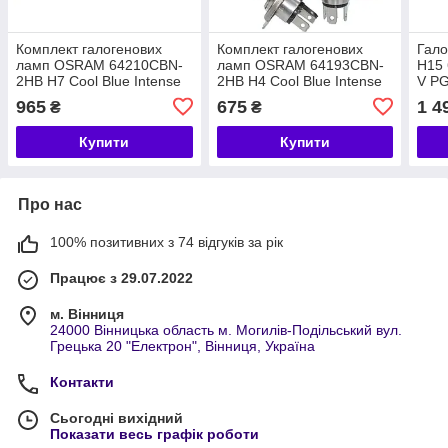
Комплект галогенових
Комплект галогенових
Гал
ламп OSRAM 64210CBN-
ламп OSRAM 64193CBN-
H15
2HB H7 Cool Blue Intense
2HB H4 Cool Blue Intense
V PG
Next Gen +100% 55 W 12
Next Gen +100% 60/55W
Inte
965
675
1 4
₴
₴
V PX26d (2 шт.)
12V P43t (2 шт)
шт.)
Купити
Купити
Про нас
100% позитивних з 74 відгуків за рік
Працює з 29.07.2022
м. Вінниця
24000 Вінницька область м. Могилів-Подільський вул.
Грецька 20 "Електрон", Вінниця, Україна
Контакти
Сьогодні вихідний
Показати весь графік роботи