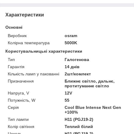
Характеристики
Основні
Виробник
osram
Колірна температура
5000K
Користувальницькі характеристики
Тип
Галогенова
Гарантія
14 днів
Кількість ламп у пакованні
2шт/комлект
Призначення
Ближнє світло, дальнє,
протитуманне світло
Напруга, V
12V
Потужність, W
55
Серія
Cool Blue Intense Next Gen
+100%
Тип лампи
H11 (PGJ19-2)
Колір світіння
Теплий білий
Цоколь
H11 (PGJ19-2)