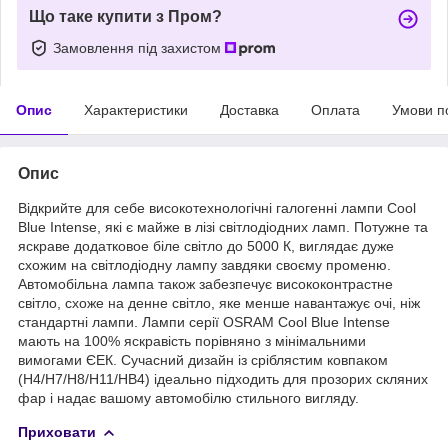
Що таке купити з Пром?
Замовлення під захистом
Опис
Характеристики
Доставка
Оплата
Умови п
Опис
Відкрийте для себе високотехнологічні галогенні лампи Cool
Blue Intense, які є майже в лізі світлодіодних ламп. Потужне та
яскраве додатковое біле світло до 5000 К, виглядає дуже
схожим на світлодіодну лампу завдяки своєму променю.
Автомобільна лампа також забезпечує висококонтрастне
світло, схоже на денне світло, яке менше навантажує очі, ніж
стандартні лампи. Лампи серії OSRAM Cool Blue Intense
мають на 100% яскравість порівняно з мінімальними
вимогами ЄЕК. Сучасний дизайн із сріблястим ковпаком
(H4/H7/H8/H11/HB4) ідеально підходить для прозорих скляних
фар і надає вашому автомобілю стильного вигляду.
Приховати