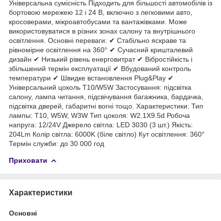
Універсальна сумісність Підходить для більшості автомобілів із
бортовою мережею 12 і 24 В, включно з легковими авто,
кросоверами, мікроавтобусами та вантажівками. Може
використовуватися в різних зонах салону та внутрішнього
освітлення. Основні переваги: ✔ Стабільно яскраве та
рівномірне освітлення на 360° ✔ Сучасний кришталевий
дизайн ✔ Низький рівень енерговитрат ✔ Вібростійкість і
збільшений термін експлуатації ✔ Вбудований контроль
температури ✔ Швидке встановлення Plug&Play ✔
Універсальний цоколь T10/W5W Застосування: підсвітка
салону, лампа читання, підсвічування багажника, бардачка,
підсвітка дверей, габаритні вогні тощо. Характеристики: Тип
лампы: T10, W5W, W3W Тип цоколя: W2.1X9.5d Робоча
напруга: 12/24V Джерело світла: LED 3030 (3 шт.) Якість:
204Lm Колір світла: 6000K (біле світло) Кут освітлення: 360°
Термін служби: до 30 000 год
Приховати
Характеристики
Основні