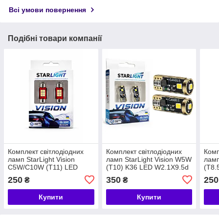
Всі умови повернення
Подібні товари компанії
Комплект світлодіодних
Комплект світлодіодних
Комп
ламп StarLight Vision
ламп StarLight Vision W5W
ламп
C5W/C10W (T11) LED
(T10) K36 LED W2.1X9.5d
(T8.
Festoon SV8.5 WHITE
WHITE 6000K 12/24V
WHI
250
350
250
₴
₴
6000 K 31 mm 12/24V
Купити
Купити