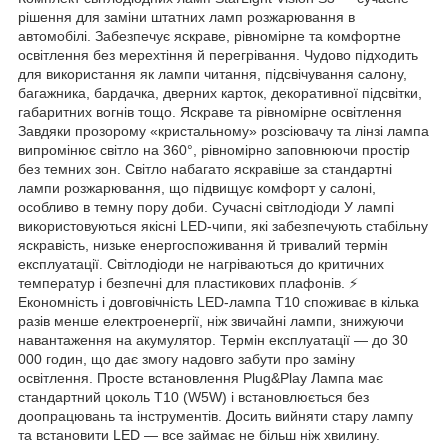
рішення для заміни штатних ламп розжарювання в
автомобілі. Забезпечує яскраве, рівномірне та комфортне
освітлення без мерехтіння й перегрівання. Чудово підходить
для використання як лампи читання, підсвічування салону,
багажника, бардачка, дверних карток, декоративної підсвітки,
габаритних вогнів тощо. Яскраве та рівномірне освітлення
Завдяки прозорому «кристальному» розсіювачу та лінзі лампа
випромінює світло на 360°, рівномірно заповнюючи простір
без темних зон. Світло набагато яскравіше за стандартні
лампи розжарювання, що підвищує комфорт у салоні,
особливо в темну пору доби. Сучасні світлодіоди У лампі
використовуються якісні LED-чипи, які забезпечують стабільну
яскравість, низьке енергоспоживання й тривалий термін
експлуатації. Світлодіоди не нагріваються до критичних
температур і безпечні для пластикових плафонів. ⚡
Економність і довговічність LED-лампа T10 споживає в кілька
разів менше електроенергії, ніж звичайні лампи, знижуючи
навантаження на акумулятор. Термін експлуатації — до 30
000 годин, що дає змогу надовго забути про заміну
освітлення. Просте встановлення Plug&Play Лампа має
стандартний цоколь T10 (W5W) і встановлюється без
доопрацювань та інструментів. Досить вийняти стару лампу
та встановити LED — все займає не більш ніж хвилину.