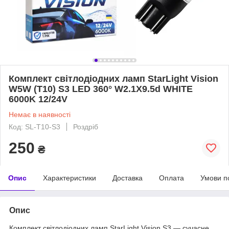
Комплект світлодіодних ламп StarLight Vision
W5W (T10) S3 LED 360° W2.1X9.5d WHITE
6000K 12/24V
Немає в наявності
Код: SL-T10-S3
Роздріб
250
₴
Опис
Характеристики
Доставка
Оплата
Умови п
Опис
Комплект світлодіодних ламп StarLight Vision S3 — сучасне