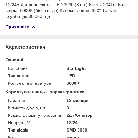
12/24V Джерело світла: LED 3030 (3 шт.) Якість: 204Lm Колір
світла: 6000K (біле світло) Кут освітлення: 360° Термін
служби: до 30 000 год
Приховати
Характеристики
Основні
Виробник
StarLight
Тип лампи
LED
Колірна температура
6000K
Користувальницькі характеристики
Гарантія
12 місяців
Кількість діодів, шт.
3
Кількість ламп у пакованні
2шт/блістер
Напруга, V
12/24
Тип діодів
SMD 3030
Колір
Білий