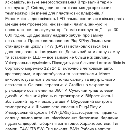
яскравість, низьке енергоспоживання й тривалий термін
експлуатації. Світлодіоди не нагріваються до критичних
температур і безпечні для пластикових плафонів. ⚡
Економність і довговічність LED-лампа споживає в кілька разів
менше електроенергії, ніж звичайні лампи, знижуючи
навантаження на акумулятор. Термін експлуатації — до 30
000 годин, що дає змогу надовго забути про заміну
освітлення. Просте встановлення Plug&Play Лампа має
стандартний цоколь T4W (BA9s) і встановлюється без
доопрацювань та інструментів. Досить вийняти стару лампу
та встановити LED — все займає не більш ніж хвилину.
Універсальна сумісність Підходить для більшості автомобілів із
бортовою мережею 12 і 24 В, включно з легковими авто,
кросоверами, мікроавтобусами та вантажівками. Може
використовуватися в різних зонах салону та внутрішнього
освітлення. Основні переваги: ✔ Стабільно яскраве та
рівномірне освітлення на 360° ✔ Сучасний кришталевий
дизайн ✔ Низький рівень енерговитрат ✔ Вібростійкість і
збільшений термін експлуатації ✔ Вбудований контроль
температури ✔ Швидке встановлення Plug&Play ✔
Універсальний цоколь T4W (BA9s) Застосування: підсвітка
салону, лампа читання, підсвічування багажника, бардачка,
підсвітка дверей, габаритні вогні тощо. Характеристики: Тип
лампи: T4W (T8,5W) Тип цоколя: BA9s Робоча напруга: