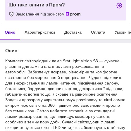
Що таке купити з Пром?
Замовлення під захистом
Опис
Характеристики
Доставка
Оплата
Умови п
Опис
Комплект світлодіодних ламп StarLight Vision S3 — сучасне
рішення для заміни штатних ламп розжарювання в
автомобілі. Забезпечує яскраве, рівномірне та комфортне
освітлення без мерехтіння й перегрівання. Чудово підходить
для використання як лампи читання, підсвічування салону,
багажника, бардачка, дверних карток, декоративної підсвітки,
габаритних вогнів тощо. Яскраве та рівномірне освітлення
Завдяки прозорому «кристальному» розсіювачу та лінзі лампа
випромінює світло на 360°, рівномірно заповнюючи простір
без темних зон. Світло набагато яскравіше за стандартні
лампи розжарювання, що підвищує комфорт у салоні,
особливо в темну пору доби. Сучасні світлодіоди У лампі
використовуються якісні LED-чипи, які забезпечують стабільну