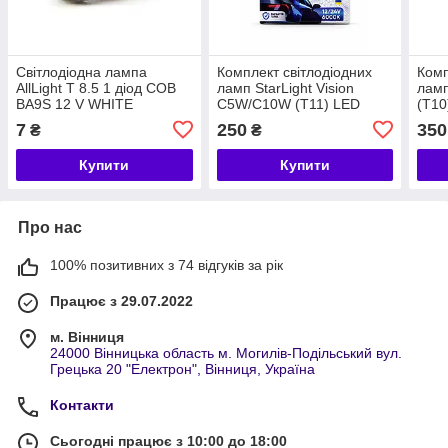
Світлодіодна лампа
Комплект світлодіодних
Комп
AllLight T 8.5 1 діод COB
ламп StarLight Vision
ламп
BA9S 12 V WHITE
C5W/C10W (T11) LED
(T10
Festoon SV8.5 WHITE
WHI
7
250
350
₴
₴
6000 K 31 mm 12/24V
Купити
Купити
Про нас
100% позитивних з 74 відгуків за рік
Працює з 29.07.2022
м. Вінниця
24000 Вінницька область м. Могилів-Подільський вул.
Грецька 20 "Електрон", Вінниця, Україна
Контакти
Сьогодні працює з 10:00 до 18:00