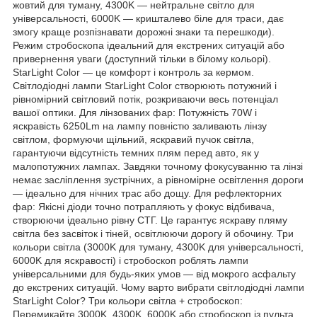
жовтий для туману, 4300K — нейтральне світло для
універсальності, 6000K — кришталево біле для траси, дає
змогу краще розпізнавати дорожні знаки та перешкоди).
Режим стробоскопа ідеальний для екстрених ситуацій або
привернення уваги (доступний тільки в білому кольорі).
StarLight Color — це комфорт і контроль за кермом.
Світлодіодні лампи StarLight Color створюють потужний і
рівномірний світловий потік, розкриваючи весь потенціал
вашої оптики. Для лінзованих фар: Потужність 70W і
яскравість 6250Lm на лампу повністю заливають лінзу
світлом, формуючи щільний, яскравий пучок світла,
гарантуючи відсутність темних плям перед авто, як у
малопотужних лампах. Завдяки точному фокусуванню та лінзі
немає засліплення зустрічних, а рівномірне освітлення дороги
— ідеально для нічних трас або дощу. Для рефлекторних
фар: Якісні діоди точно потрапляють у фокус відбивача,
створюючи ідеально рівну СТГ. Це гарантує яскраву пляму
світла без засвіток і тіней, освітлюючи дорогу й обочину. Три
кольори світла (3000K для туману, 4300K для універсальності,
6000K для яскравості) і стробоскоп роблять лампи
універсальними для будь-яких умов — від мокрого асфальту
до екстрених ситуацій. Чому варто вибрати світлодіодні лампи
StarLight Color? Три кольори світла + стробоскоп:
Перемикайте 3000K, 4300K, 6000K або стробоскоп із пульта