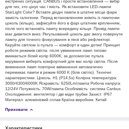
екстрених ситуацій. CANBUS і просте встановлення — вибір
для тих, хто цінує час і якість. Як встановити LED-лампи
StarLight Color? Вставте діодні лампи в штатне місце фари
замість галогенки. Перед встановленням зніміть із лампочки
цоколь (кільце), зафіксуйте його в фарі штатним кріпленням,
після чого встановіть лампу всередину кільця. Провід лампи
має дивитися вниз. Регульований цоколь дає змогу повернути
лампу для точного фокусування в лінзі або рефлекторі.
Керуйте світлом із пульта — комфорт в один дотик! Принцип
роботи режимів світла: після увімкнення ламп типово
вмикається білий колір 6000K, за допомогою пульта
керування виберіть комфортний для вас колір світла. Після
вимкнення ламп повторне ввімкнення автоматично
перемикає лампи в режим 6000 K (біле світло). Технічні
характеристики: Цоколь: H1 (P14,5s) Колірна температура:
3000/4300/6000K Яскравість: 6250Lm/лампа Робоча напруга:
12/24V Потужність: 70W/лампа Особливість: система Canbus
Охолодження: вентилятор і дві мідні трубки Захист: IP67
Матеріал: алюмінієвий сплав Країна-виробник: Китай
Приховати
Характеристики