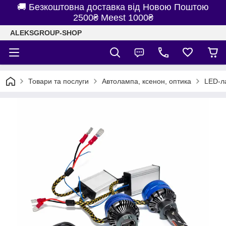
🚚 Безкоштовна доставка від Новою Поштою
2500₴ Meest 1000₴
ALEKSGROUP-SHOP
Товари та послуги
Автолампа, ксенон, оптика
LED-л