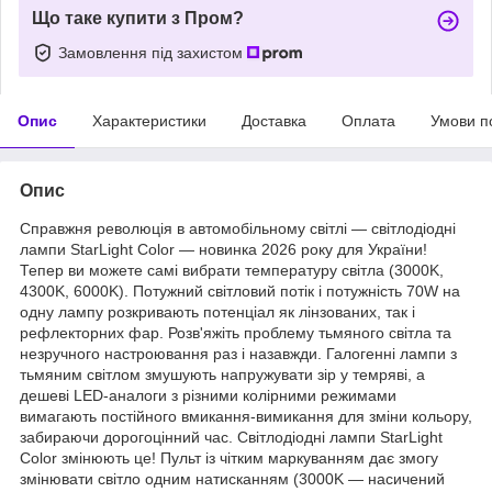
Що таке купити з Пром?
Замовлення під захистом
Опис
Характеристики
Доставка
Оплата
Умови п
Опис
Справжня революція в автомобільному світлі — світлодіодні
лампи StarLight Color — новинка 2026 року для України!
Тепер ви можете самі вибрати температуру світла (3000K,
4300K, 6000K). Потужний світловий потік і потужність 70W на
одну лампу розкривають потенціал як лінзованих, так і
рефлекторних фар. Розв'яжіть проблему тьмяного світла та
незручного настроювання раз і назавжди. Галогенні лампи з
тьмяним світлом змушують напружувати зір у темряві, а
дешеві LED-аналоги з різними колірними режимами
вимагають постійного вмикання-вимикання для зміни кольору,
забираючи дорогоцінний час. Світлодіодні лампи StarLight
Color змінюють це! Пульт із чітким маркуванням дає змогу
змінювати світло одним натисканням (3000K — насичений