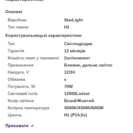
Основні
Виробник
StarLight
Тип лампи
H1
Користувальницькі характеристики
Тип
Світлодіодна
Гарантія
12 місяців
Кількість ламп у пакованні
2шт/комлект
Призначення
Ближнє, дальнє світло
Напруга, V
12/24
Обманка
є
Потужність, W
70W
Світловий потік
12500Lm/set
Колір світіння
Білий/Жовтий
Колірна температура
3000K/4300K/6000K
Цоколь
H1 (P14,5s)
Приховати