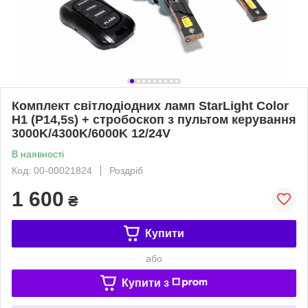
Комплект світлодіодних ламп StarLight Color
H1 (P14,5s) + стробоскоп з пультом керування
3000K/4300K/6000K 12/24V
В наявності
Код: 00-00021824
Роздріб
1 600
₴
Купити
або
Купити з