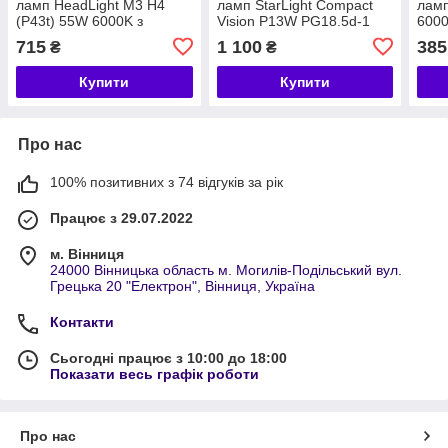
ламп HeadLight M3 H4
ламп StarLight Compact
ламп
(P43t) 55W 6000K з
Vision P13W PG18.5d-1
6000
активним охолодженням
6000K 12/24 V (пасивне
раді
715
1 100
385
₴
₴
12/24V
охолодження)
Купити
Купити
Про нас
100% позитивних з 74 відгуків за рік
Працює з 29.07.2022
м. Вінниця
24000 Вінницька область м. Могилів-Подільський вул.
Грецька 20 "Електрон", Вінниця, Україна
Контакти
Сьогодні працює з 10:00 до 18:00
Показати весь графік роботи
Про нас