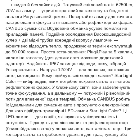
— швидко й без зайвих дій. Потужний світловий потік: 6250Lm,
70W на лампу — утричі яскравіший за галогену та бюджетні
аналоги Регульований цоколь: Повертайте лампу для точного
настроювання фокуса в лінзованих або рефлекторних фарах.
CANBUS сумісність: Вбудована обманка усуває помилки на
приладовій панелі. Подвійне охолодження Високошвидкісний
кулер + дві мідні трубки всередині корпусу лампочки —
ефективно відводять тепло, продовжуючи термін експлуатації
до 50 000 годин. Проста встановлення: Plug&Play за 5 хвилин,
як заміна галогену (для деяких авто можливе додатковий
адаптер). Надійність: IP67 захищає від води, пилу, вібрацій.
Універсальність: Напруга 12/24V — для легкових, вантажних
авто, мотоциклів. Кому підійдуть світлодіодні лампи? StarLight
Color — вибір водіїв, яким потрібне яскраве світло в лінзі або
рефлекторних фарах. У ближньому світлі вони забезпечують
точне фокусування, а в дальньому — потужний і рівномірний
потік для впевненої їзди в темряві. Обманка CANBUS робить
їх ідеальними для сучасних авто з просунутою електронікою.
Для кого підійдуть триколірні LED-лампи StarLight Color? Ці
LED-лампи — для водіїв, які шукають універсальність і
потужність. Підходять для лінзованих та рефлекторних фар
(ближній/далок світло) у легкових авто, вантажівках тощо. Три
кольори світла та стробоскоп ідеальні для трас, туману або