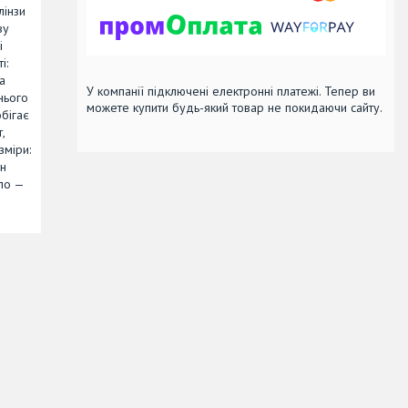
лінзи
ву
і
і:
а
У компанії підключені електронні платежі. Тепер ви
нього
можете купити будь-який товар не покидаючи сайту.
бігає
,
зміри:
ін
тло —