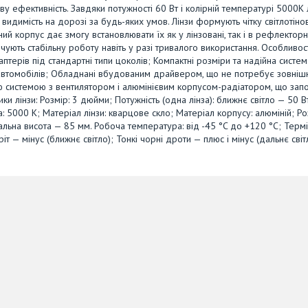
ову ефективність. Завдяки потужності 60 Вт і колірній температурі 5000K 
видимість на дорозі за будь-яких умов. Лінзи формують чітку світлотіно
ий корпус дає змогу встановлювати їх як у лінзовані, так і в рефлекторн
ють стабільну роботу навіть у разі тривалого використання. Особливост
ерів під стандартні типи цоколів; Компактні розміри та надійна систем
х автомобілів; Обладнані вбудованим драйвером, що не потребує зовніш
 системою з вентилятором і алюмінієвим корпусом-радіатором, що запо
и лінзи: Розмір: 3 дюйми; Потужність (одна лінза): ближнє світло — 50 Вт
: 5000 К; Матеріал лінзи: кварцове скло; Матеріал корпусу: алюміній; Ро
ьна висота — 85 мм. Робоча температура: від -45 °C до +120 °C; Терм
т — мінус (ближнє світло); Тонкі чорні дроти — плюс і мінус (дальнє сві