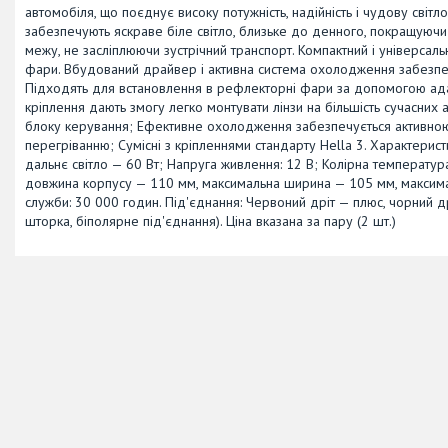
автомобіля, що поєднує високу потужність, надійність і чудову світл
забезпечують яскраве біле світло, близьке до денного, покращуючи 
межу, не засліплюючи зустрічний транспорт. Компактний і універсальн
фари. Вбудований драйвер і активна система охолодження забезпечу
Підходять для встановлення в рефлекторні фари за допомогою адапт
кріплення дають змогу легко монтувати лінзи на більшість сучасни
блоку керування; Ефективне охолодження забезпечується активною
перегріванню; Сумісні з кріпленнями стандарту Hella 3. Характеристик
дальнє світло — 60 Вт; Напруга живлення: 12 В; Колірна температура
довжина корпусу — 110 мм, максимальна ширина — 105 мм, максимал
служби: 30 000 годин. Під'єднання: Червоний дріт — плюс, чорний дрі
шторка, біполярне під'єднання). Ціна вказана за пару (2 шт.)